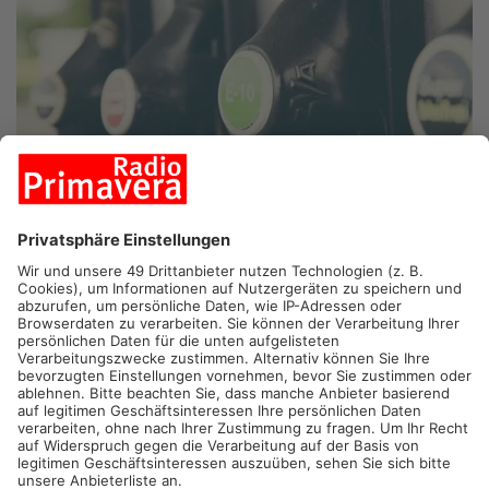
DREIEICH.
Am Abend hat ein Mann mit Skibrille versucht, eine
Tankstelle in Dreieich-Sprendlingen zu überfallen. Mit einem
Messer forderte er vom 57-jährigen Kassierer Geld. Dieser
erklärte jedoch, dass es nichts zu holen gab. Daraufhin verließ
der Räuber die Tankstelle in Richtung eines nahegelegenen
Waldes.
Der gesuchte Mann ist etwa 1,90 Meter groß, schlank und war
komplett schwarz gekleidet. Er trug neben der auffälligen
Skibrille auch weiße Handschuhe. Die Rückseite seiner Jacke
war auf einer rechteckigen Fläche mit silbernem Klebeband