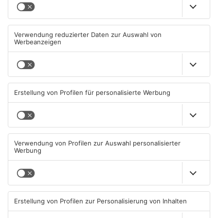
Einbruch ins Seligenstädter
Trinkwasserbrunnen in
Jugendzentrum scheitert
Obertshausen mit Keimen
belastet
06.08.2026, 13:56 UHR IN KREIS
06.08.2026, 06:45 UHR IN KREIS
OFFENBACH
OFFENBACH