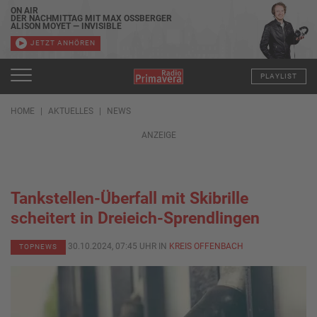
ON AIR
DER NACHMITTAG MIT MAX OSSBERGER
ALISON MOYET — INVISIBLE
JETZT ANHÖREN
PLAYLIST
HOME
AKTUELLES
NEWS
ANZEIGE
Tankstellen-Überfall mit Skibrille
scheitert in Dreieich-Sprendlingen
30.10.2024, 07:45 UHR IN
KREIS OFFENBACH
TOPNEWS