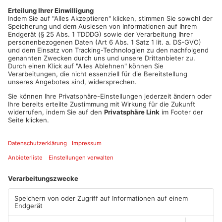
abgedeckt, vermutlich um einen Aufdruck zu verdecken.
Die Kripo Offenbach ermittelt nun wegen versuchten schweren
Raubes und bittet um Hinweise unter 069 8098-1234.
Artikel teilen
ANZEIGE
Mehr aus Kreis
Offenbach