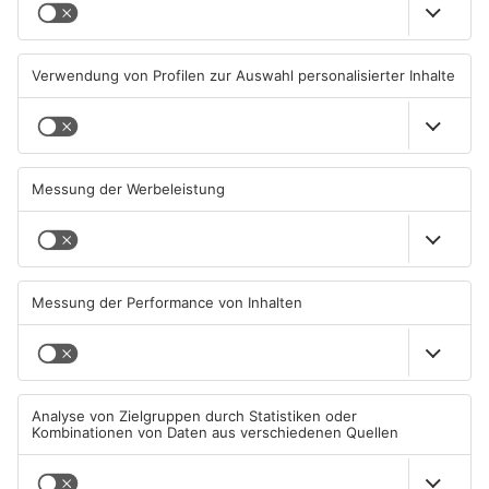
Senior vor Offenbacher Bank
Igel verursacht
abgelenkt und bestohlen
Polizeieinsatz in Mühlheimer
Supermarkt
05.08.2026, 13:42 UHR IN KREIS
04.08.2026, 07:54 UHR IN KREIS
OFFENBACH
OFFENBACH
Hier brauchen Autofahrer in
IHK registriert mehr
Rodgau jetzt mehr Geduld
Unternehmensgründungen
im Kreis Offenbach
04.08.2026, 06:47 UHR IN KREIS
04.08.2026, 06:41 UHR IN KREIS