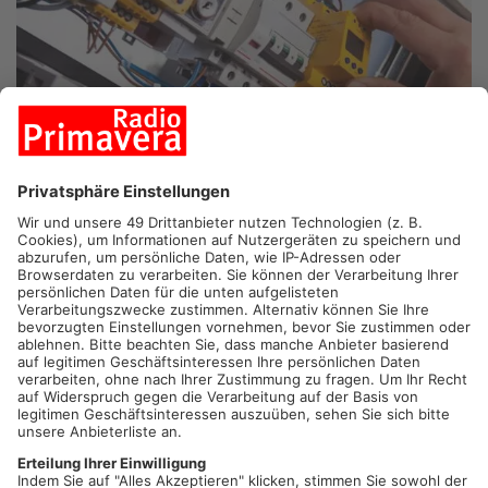
HANAU.
In Hanau ist eine leblose Person auf einem
Industriegelände gefunden worden. Laut Polizeiangaben wurde
der Fund am Sonntagmorgen in der Quarzstraße gemeldet. Die
Identität ist noch unklar. Nach ersten Erkenntnissen soll sich
die Person unbefugt Zugang zu einem Trafohäuschen
verschafft haben und dabei mit einem Stromkabel in Kontakt
gekommen sein. Die Polizei geht davon aus, dass ein
Diebstahl geplant gewesen sein könnte und ermittelt jetzt.
Artikel teilen