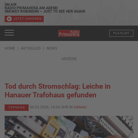
ON AIR
RADIO PRIMAVERA AM ABEND
SMOKEY ROBINSON — JUST TO SEE HER AGAIN
JETZT ANHÖREN
PLAYLIST
HOME
AKTUELLES
NEWS
ANZEIGE
Tod durch Stromschlag: Leiche in
Hanauer Trafohaus gefunden
30.03.2026, 14:54 UHR IN
HANAU
TOPNEWS