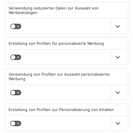
Streit eskaliert in Hanau -
Hanau: Kleinkraftradfahrer
Polizei sucht Zeugen
mit 101 km/h erwischt
06.08.2026, 11:30 UHR IN HANAU
05.08.2026, 13:36 UHR IN HANAU
TOPNEWS
TOPNEWS
Frau in Hanau gewaltsam
Prozess in Hanau:
umgekommen: Mann
Versuchter Totschlag mit
festgenommen
Glasflasche
05.08.2026, 12:47 UHR IN HANAU
05.08.2026, 06:31 UHR IN HANAU