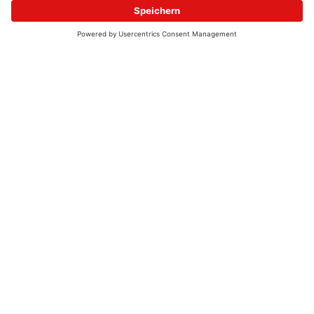
© 2026 - UKW-Frequenzen 100,4 & 99,4 & 90,8 | DAB+ | Alexa
Allgemeine Kontaktnummer
06021 – 38 83 0