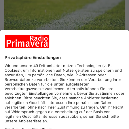
ASCHAFFENBURG/LAUFACH.
Im Toto-Pokal steht heute die
zweite Runde auf dem Programm. Los geht’s mit der DJK Hain,
die zu Hause auf den Landesligisten TSV Karlburg trifft. Die
Mannschaft von Horr hatte sich in der ersten Runde stark
gegen die höherklassige Mannschaft aus Rimpar durchgesetzt.
Am Abend bestreitet dann Viktoria Aschaffenburg gegen den
Regionalligisten Ansbach ihr Pokalspiel. Zuhause ist der SVA
unter Neu-Trainer Goldhammer eine echte Macht. Aus den
ersten beiden Spielen sprangen sechs Punkte und null
Gegentore heraus. Mit dem Ligakonkurrenten aus Ansbach hat