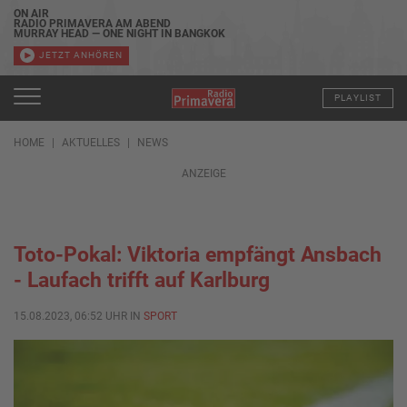
ON AIR
RADIO PRIMAVERA AM ABEND
MURRAY HEAD — ONE NIGHT IN BANGKOK
JETZT ANHÖREN
PLAYLIST
HOME
AKTUELLES
NEWS
ANZEIGE
Toto-Pokal: Viktoria empfängt Ansbach
- Laufach trifft auf Karlburg
15.08.2023, 06:52 UHR IN
SPORT