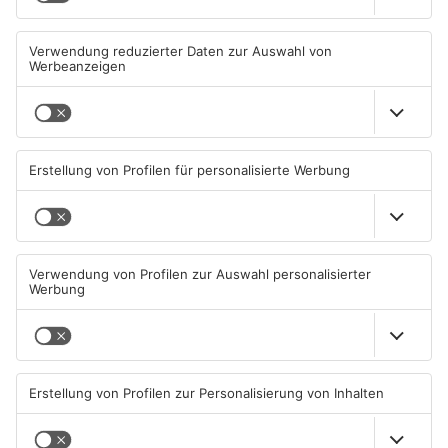
Fußball: Viktoria
Sportergebnisse: TV
Aschaffenburg verliert
Großwallstadt gewinnt den
gegen TSV-Aubstadt
Untermain-Cup
05.08.2026, 04:30 UHR IN SPORT
03.08.2026, 07:38 UHR IN SPORT
TOPNEWS
TOPNEWS
Sport: Viktoria mit
Saisonstart für Viktoria
Traumstart – Alzenau und
Aschaffenburg und Bayern