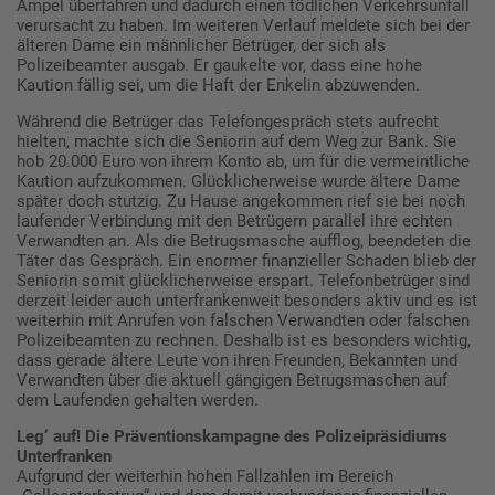
Ampel überfahren und dadurch einen tödlichen Verkehrsunfall
verursacht zu haben. Im weiteren Verlauf meldete sich bei der
älteren Dame ein männlicher Betrüger, der sich als
Polizeibeamter ausgab. Er gaukelte vor, dass eine hohe
Kaution fällig sei, um die Haft der Enkelin abzuwenden.
Während die Betrüger das Telefongespräch stets aufrecht
hielten, machte sich die Seniorin auf dem Weg zur Bank. Sie
hob 20.000 Euro von ihrem Konto ab, um für die vermeintliche
Kaution aufzukommen. Glücklicherweise wurde ältere Dame
später doch stutzig. Zu Hause angekommen rief sie bei noch
laufender Verbindung mit den Betrügern parallel ihre echten
Verwandten an. Als die Betrugsmasche aufflog, beendeten die
Täter das Gespräch. Ein enormer finanzieller Schaden blieb der
Seniorin somit glücklicherweise erspart. Telefonbetrüger sind
derzeit leider auch unterfrankenweit besonders aktiv und es ist
weiterhin mit Anrufen von falschen Verwandten oder falschen
Polizeibeamten zu rechnen. Deshalb ist es besonders wichtig,
dass gerade ältere Leute von ihren Freunden, Bekannten und
Verwandten über die aktuell gängigen Betrugsmaschen auf
dem Laufenden gehalten werden.
Leg‘ auf! Die Präventionskampagne des Polizeipräsidiums
Unterfranken
Aufgrund der weiterhin hohen Fallzahlen im Bereich