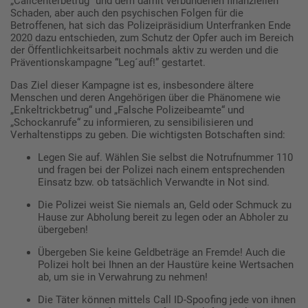
„Callcenterbetrug“ und dem damit verbundenen finanziellen
Schaden, aber auch den psychischen Folgen für die
Betroffenen, hat sich das Polizeipräsidium Unterfranken Ende
2020 dazu entschieden, zum Schutz der Opfer auch im Bereich
der Öffentlichkeitsarbeit nochmals aktiv zu werden und die
Präventionskampagne “Leg´auf!” gestartet.
Das Ziel dieser Kampagne ist es, insbesondere ältere
Menschen und deren Angehörigen über die Phänomene wie
„Enkeltrickbetrug“ und „Falsche Polizeibeamte“ und
„Schockanrufe“ zu informieren, zu sensibilisieren und
Verhaltenstipps zu geben. Die wichtigsten Botschaften sind:
Legen Sie auf. Wählen Sie selbst die Notrufnummer 110
und fragen bei der Polizei nach einem entsprechenden
Einsatz bzw. ob tatsächlich Verwandte in Not sind.
Die Polizei weist Sie niemals an, Geld oder Schmuck zu
Hause zur Abholung bereit zu legen oder an Abholer zu
übergeben!
Übergeben Sie keine Geldbeträge an Fremde! Auch die
Polizei holt bei Ihnen an der Haustüre keine Wertsachen
ab, um sie in Verwahrung zu nehmen!
Die Täter können mittels Call ID-Spoofing jede von ihnen