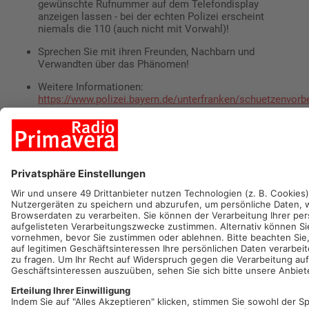
gewünschte Rufnummer auf dem Telefondisplay
anzeigen lassen - bei der echten Polizei erscheint
niemals die 110 (auch nicht mit Vorwahl)!
Sprechen Sie mit ihren Freunden, Nachbarn und
Verwandten über das Phänomen!
Weitere Informationen:
https://www.polizei.bayern.de/unterfranken/schuetzenvor
Quelle: Polizei Unterfranken
Artikel teilen
ANZEIGE