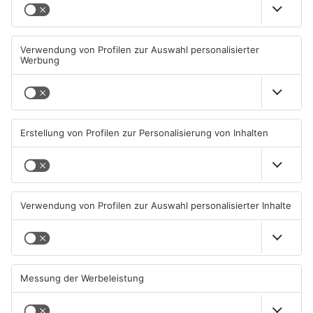
Müll wird in Kreisen
Schwimmbäder im
Aschaffenburg und
Primaveraland weisen teils
Miltenberg früher abgeholt
erhebliche Mängel auf
07.08.2026, 09:25 UHR IN
06.08.2026, 06:37 UHR IN
PRIMAVERALAND
PRIMAVERALAND
TOPNEWS
TOPNEWS