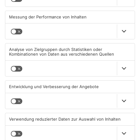
Waldbrandgefahr im
Brände in Seligenstadt,
Primaveraland bleibt
Waldaschaff und zwischen
weiterhin sehr hoch
Hanau und Kahl
06.08.2026, 06:34 UHR IN
05.08.2026, 06:36 UHR IN
PRIMAVERALAND
PRIMAVERALAND
TOPNEWS
Gewässer im Primaveraland
Kliniken im Primaveraland
leiden unter Trockenheit
melden mehr Patienten
durch Hitze
04.08.2026, 15:07 UHR IN
04.08.2026, 07:50 UHR IN
PRIMAVERALAND
PRIMAVERALAND