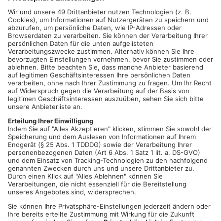
Großostheim entsorgen, Faust in Miltenberg über 40.000,
Glaabsbräu in Seligenstadt 15.000. Auch Schwind in
Aschaffenburg und die Wiesener Brauerei kippten damals
einzelne Fässer weg. Den Brauern tat das sicherlich noch mehr
weh als die Umsatzverluste, die immerhin teilweise von der
Überbrückungshilfe ausgeglichen werden konnten.
Mehr zum Thema
BIER-WEITERVERWERTUNG BEI SIMON'S FEINBRENNEREI IN ALZENAU