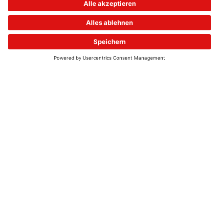
© 2026 - UKW-Frequenzen 100,4 & 99,4 & 90,8 | DAB+ | Alexa