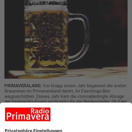
PRIMAVERALAND.
Vor knapp einem Jahr begannen die ersten
Brauereien im Primaveraland damit, ihr Faschings-Bier
wegzuschütten. Dieses Jahr kam die coronabedingte Absage
der Fastnachts-Feiern rechtzeitig für die Bierhersteller. Ob Eder,
Faust, Schwind, Wiesener oder Glaabsbräu - finanzielle
Einbußen haben sie alle aufgrund des erneuten Faschings-
Ausfalls. Aber weggeschüttet wird kein Bier dieses Jahr, wie
alle Brauereien Radio Primavera bestätigten. Vor einem Jahr
war das noch anders. 110.000 Liter musste allein Eder in