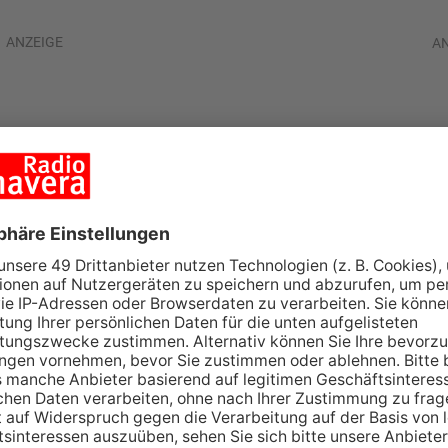
ANZEIGE
A
dt startet in die
tliga-Saison