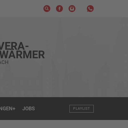
VERA-
HWÄRMER
EACH
NGEN
+
JOBS
PLAYLIST