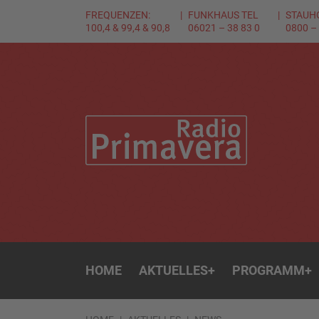
FREQUENZEN:
FUNKHAUS TEL
STAUH
100,4 & 99,4 & 90,8
06021 – 38 83 0
0800 –
HOME
AKTUELLES
+
PROGRAMM
+