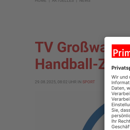
HOME
AKTUELLES
NEWS
TV Großwallsta
Handball-Zwei
29.08.2025, 08:02 UHR IN
SPORT