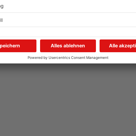
Untermain-Cup 2026:
S
n
Handball-Elite trifft sich in
S
Großwallstadt
01.08.2026, 08:37 UHR IN SPORT
26