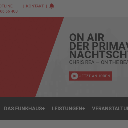
OTLINE
KONTAKT
 66 66 400
ON AIR
DER PRIMA
NACHTSC
CHRIS REA — ON THE B
JETZT ANHÖREN
DAS FUNKHAUS
+
LEISTUNGEN
+
VERANSTALTU