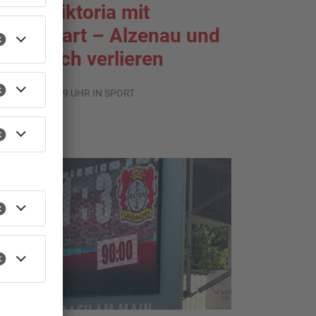
port: Viktoria mit
raumstart – Alzenau und
ffenbach verlieren
.08.2026, 08:29 UHR IN SPORT