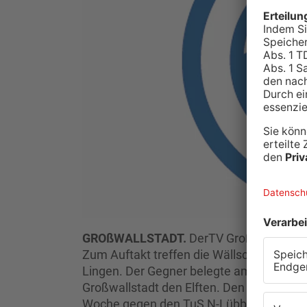
GROßWALLSTADT.
Der
TV Großwallstadt s
Zum Auftakt treffen die Wällschter auf e
Lingen. Der Gegner belegte am Ende der l
Großwallstadt den Elften. Den Heimspiel
Woche gegen den TuS N-Lübbecke.