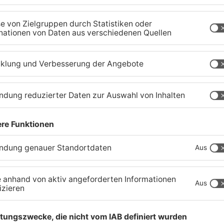
Sportergebnisse: TV
S
Großwallstadt gewinnt den
T
Untermain-Cup
O
03.08.2026, 07:38 UHR IN SPORT
02
TOPNEWS