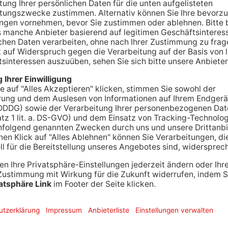
all-Bundesliga musste der TV Großwallstadt am
nehmen. Vor über 4000 Zuschauern in der