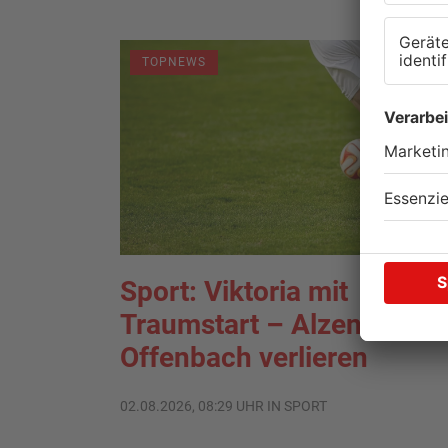
TOPNEWS
Sport: Viktoria mit
Traumstart – Alzenau und
Offenbach verlieren
02.08.2026, 08:29 UHR IN SPORT