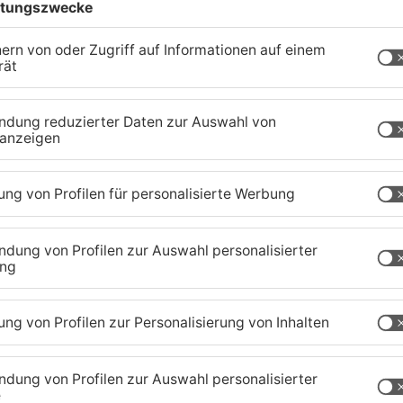
Team mit 27:32 gegen den TV Hüttenberg.
chwer
Schwierigkeiten, das Spiel zu kontrollieren.
eam-Kapitän Nils Kretschmer, der wegen eines
ist. Der TV Hüttenberg nutzte die Schwächen des
in der zweiten Hälfte zunehmend ab. Trotz
r Halle gelang es dem TVG nicht, das Ruder noch
ein Rückschlag für Großwallstadt, das sich in der
tabilisieren wollte. Die nächsten Wochen werden
Feld mit der schwierigen Situation umgeht.