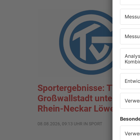
Sportergebnisse: TV
Großwallstadt unterliegt
Rhein-Neckar Löwen
08.08.2026, 09:13 UHR IN SPORT