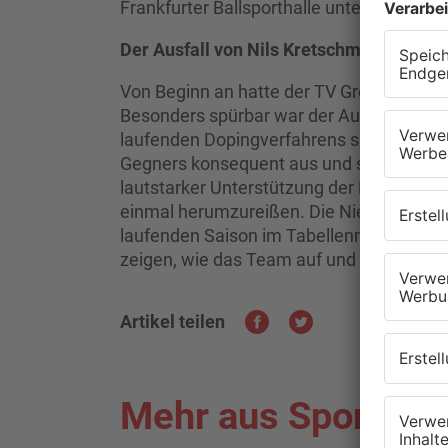
Frankfurter Ballsporthalle unterlag das 
Der Ausfall von Nils Kretschmer wiegt s
Von Beginn an hatte der TV Großwallstadt 
Besonders spürbar war der Ausfall von T
laufenden Dopingverfahrens suspendiert 
Gegners konsequent aus und setzte sich 
lautstarker Unterstützung der Fans in de
einmal herumzureißen. Die Niederlage ist 
laufenden Saison im Tabellenmittelfeld s
zeigen, wie das Team auf und neben dem 
Artikel teilen
Mehr aus Sport