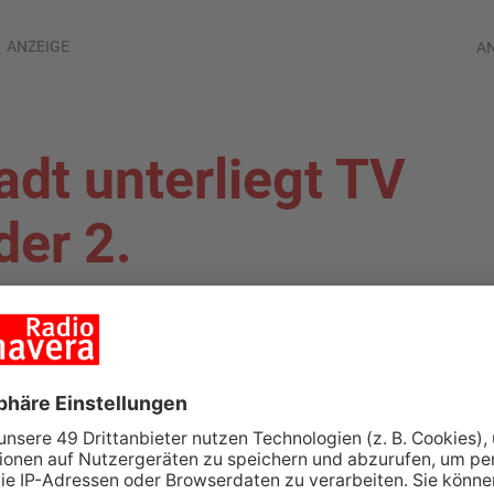
ANZEIGE
A
dt unterliegt TV
der 2.