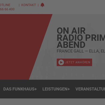
OTLINE
KONTAKT
 66 66 400
ON AIR
RADIO PRI
ABEND
FRANCE GALL — ELLA, EL
JETZT ANHÖREN
DAS FUNKHAUS
+
LEISTUNGEN
+
VERANSTALTU