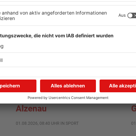
TOPNEWS
Saisonstart für Viktoria
U
Aschaffenburg und Bayern
H
Alzenau
G
01.08.2026, 08:40 UHR IN SPORT
01