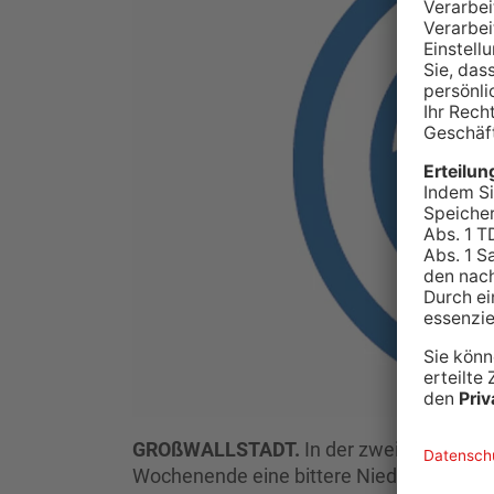
GROßWALLSTADT.
In der zweiten Handb
Wochenende eine bittere Niederlage hin