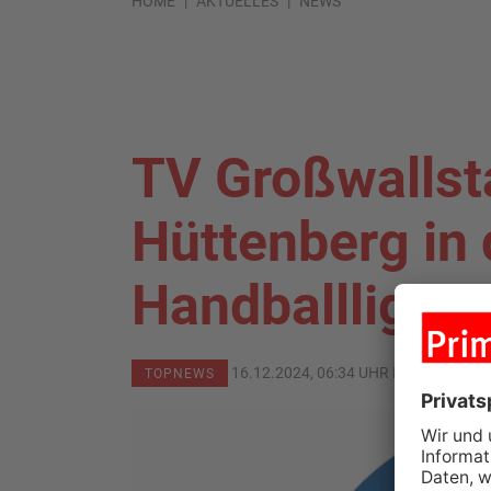
HOME
AKTUELLES
NEWS
TV Großwallsta
Hüttenberg in 
Handballliga
16.12.2024, 06:34 UHR IN
SPORT
TOPNEWS