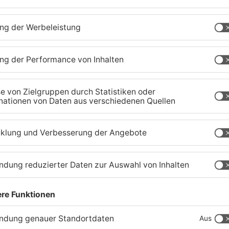
Fußball: Viktoria
S
Aschaffenburg verliert
G
gegen TSV-Aubstadt
U
05.08.2026, 04:30 UHR IN SPORT
03