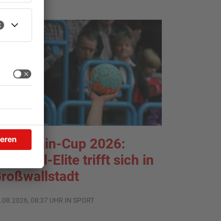
TOPNEWS
ntermain-Cup 2026:
andball-Elite trifft sich in
roßwallstadt
.08.2026, 08:37 UHR IN SPORT