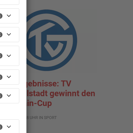
portergebnisse: TV
roßwallstadt gewinnt den
ntermain-Cup
.08.2026, 07:38 UHR IN SPORT