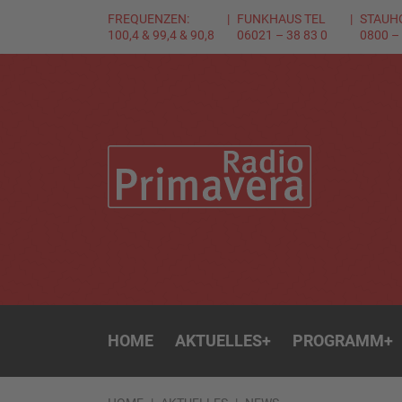
FREQUENZEN:
FUNKHAUS TEL
STAUH
100,4 & 99,4 & 90,8
06021 – 38 83 0
0800 –
HOME
AKTUELLES
+
PROGRAMM
+