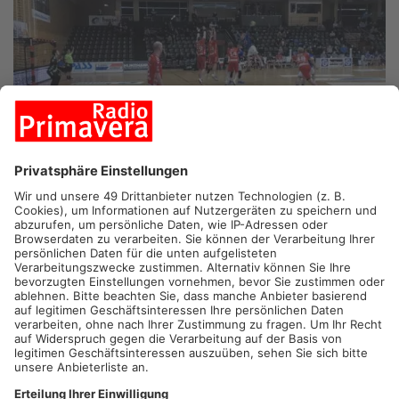
GROSSWALLSTADT.
Handball-Zweitligist TV Großwallstadt
steht heute vor einer schwierigen Aufgabe: Der
Tabellensechste Nordhorn-Lingen ist zu Gast. Nach der
Winterpause zeigt der TVG zwei Gesichter – zu Hause stark,
auswärts schwach. Umso größer die Hoffnung der Wällschter
Fans, dass heute in der heimischen Linde-HM-Arena ein Sieg
gelingt.
Wichtige Punkte im Kampf gegen den Abstieg
Ein Erfolg wäre dringend nötig, denn der Abstand zu den
Abstiegsplätzen beträgt nur noch zwei Punkte. Anwurf ist am