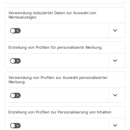
TV Großwallstadt tritt gegen
Fußball: Viktoria
Rhein-Neckar Löwen an
Aschaffenburg verliert
gegen TSV-Aubstadt
07.08.2026, 16:08 UHR IN SPORT
05.08.2026, 04:30 UHR IN SPORT
TOPNEWS
Sportergebnisse: TV
Sport: Viktoria mit
Großwallstadt gewinnt den
Traumstart – Alzenau und
Untermain-Cup
Offenbach verlieren