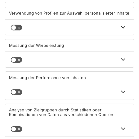
03.08.2026, 07:38 UHR IN SPORT
02.08.2026, 08:29 UHR IN SPORT
TOPNEWS
TOPNEWS
Saisonstart für Viktoria
Untermain-Cup 2026:
Aschaffenburg und Bayern
Handball-Elite trifft sich in
Alzenau
Großwallstadt
01.08.2026, 08:40 UHR IN SPORT
01.08.2026, 08:37 UHR IN SPORT