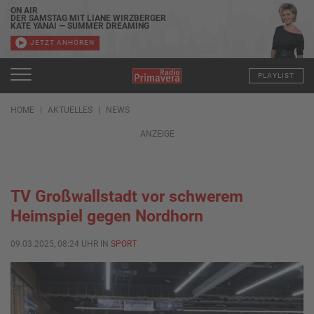
ON AIR
DER SAMSTAG MIT LIANE WIRZBERGER
KATE YANAI — SUMMER DREAMING
JETZT ANHÖREN
PLAYLIST
HOME
AKTUELLES
NEWS
ANZEIGE
TV Großwallstadt vor schwerem
Heimspiel gegen Nordhorn
09.03.2025, 08:24 UHR IN
SPORT