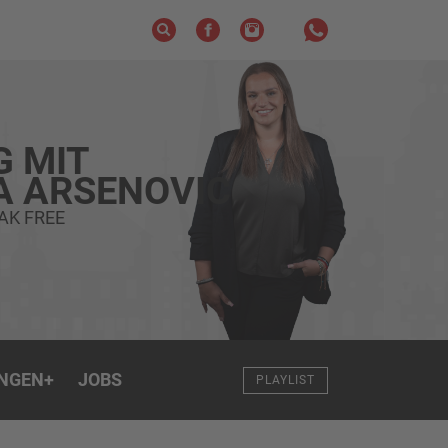
G MIT
A ARSENOVIC
AK FREE
NGEN
+
JOBS
PLAYLIST