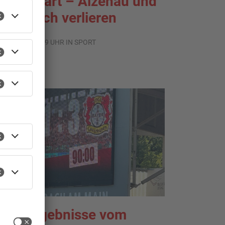
raumstart – Alzenau und
ffenbach verlieren
.08.2026, 08:29 UHR IN SPORT
portergebnisse vom