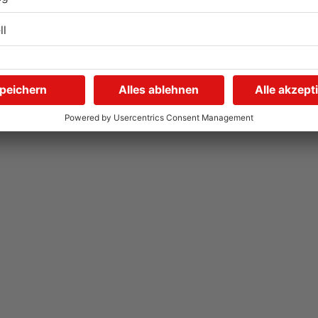
n
Handball-Elite trifft sich in
S
Großwallstadt
01.08.2026, 08:37 UHR IN SPORT
26