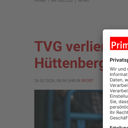
HOME
AKTUELLES
NEWS
TVG verliert 
Hüttenberg
26.02.2026, 06:38 UHR IN
SPORT