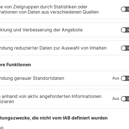
Großwallstadt gewinnt den
T
Untermain-Cup
O
03.08.2026, 07:38 UHR IN SPORT
02
TOPNEWS
Untermain-Cup 2026:
S