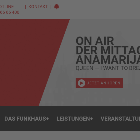
OTLINE
KONTAKT
 66 66 400
ON AIR
DER MITTA
ANAMARIJ
QUEEN — I WANT TO BRE
JETZT ANHÖREN
DAS FUNKHAUS
+
LEISTUNGEN
+
VERANSTALTU