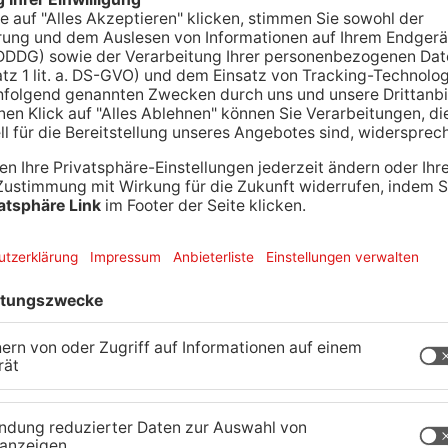
 hat auswärts gegen den TV Hüttenberg verloren.
er. Im Zuschauerraum saßen auch die Weltmeister