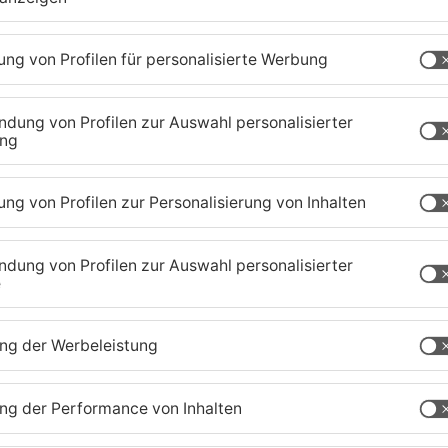
Sportergebnisse: TV
S