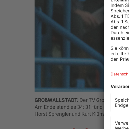
GROßWALLSTADT.
Der TV Großwallstadt
Am Ende stand es 34: 31 für die Gastgeb
Horst Sprengler und Kurt Klühspies.