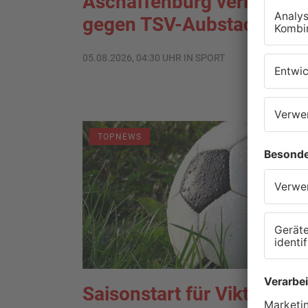
Aschaffenburg verliert
gegen TSV-Aubstadt
05.08.2026, 04:30 UHR IN SPORT
TOPNEWS
Saisonstart für Viktoria