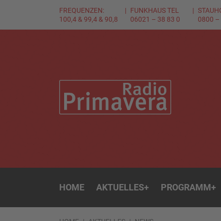
FREQUENZEN:
FUNKHAUS TEL
STAUH
100,4 & 99,4 & 90,8
06021 – 38 83 0
0800 –
HOME
AKTUELLES
+
PROGRAMM
+