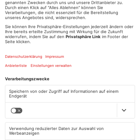
Schlagwerkzeug und forderte die Herausgabe der
Tageseinnahmen. Die Angestellten gingen mit dem
Unbekannten zurück in die Gärtnerei und übergaben das
geforderte Geld.
Nachdem er die Beute in einer roten Stofftasche mit weißen
Streifen verstaut hatte flüchtete der Mann in unbekannte
Richtung. Trotz der schnellen Alarmierung der Polizei führte
eine groß angelegte Fahndung bislang nicht zur Ergreifung des
Täters.
Von dem Unbekannten liegt folgende Beschreibung vor:
Männlich, ca. 170 - 180 cm groß, kräftige Figur
Braune Augen, auffällig war eine mögliche Einblutung in
einem der Augen
Sprach mit osteuropäischen Akzent
Trug bei der Tat blaue Einmalhandschuhe und eine
Sturmhaube
Bekleidet mit einer Wolljacke mit Kapuze und weißen
Bändern, schwarzes Shirt mit roter Aufschrift „Nike“
Zur Aufklärung der Tat sucht die Kripo Aschaffenburg nach
Zeugen und wendet sich mit folgenden Fragen an die
Öffentlichkeit: