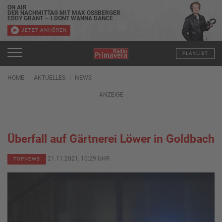
ON AIR
DER NACHMITTAG MIT MAX OSSBERGER
EDDY GRANT — I DONT WANNA DANCE
JETZT ANHÖREN
PLAYLIST
HOME
AKTUELLES
NEWS
ANZEIGE
Überfall auf Gärtnerei Löwer in Goldbach
21.11.2021, 10:29 UHR
TOPNEWS