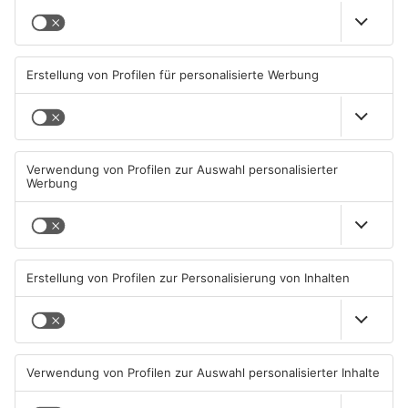
Ist zum Geschäftsschluss der Gärtnerei gegen 19:00 Uhr
eine verdächtige Person oder ein verdächtiges Fahrzeug
im Umfeld der Gärtnerei aufgefallen?
Wer kann Angaben zu dem beschriebenen Täter
machen?
Ist nach der Tat eine möglicherweise Richtung
Innenstadt flüchtende Person aufgefallen?
Hinweise nimmt die Kripo Aschaffenburg unter Tel. 06021/857-
1733 entgegen.
Quelle: Polizei Unterfranken
Artikel teilen
ANZEIGE