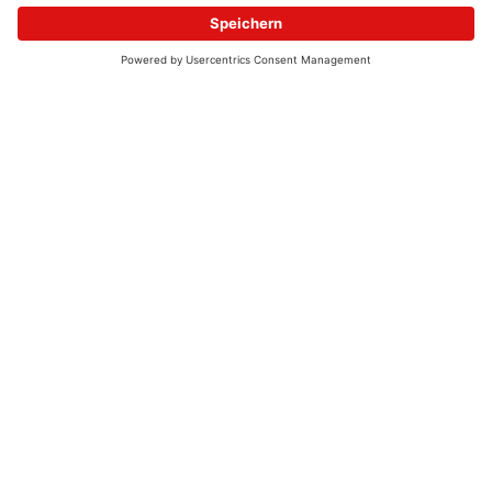
© 2026 - UKW-Frequenzen 100,4 & 99,4 & 90,8 | DAB+ | Alexa
Allgemeine Kontaktnummer
06021 – 38 83 0