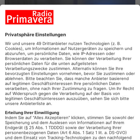
GOLDBACH.
Zu einem Überfall auf eine Gärtnerei ist es am
Samstagabend gekommen. Ein maskierter Täter bedrohte zwei
Angestellte und forderte die Herausgabe der Tageseinnahmen.
Trotz einer schnellen Alarmierung der Polizei gelang dem
Unbekannten mit seiner Beute die Flucht. Die Kriminalpolizei
Aschaffenburg übernahm noch in der Nacht die weiteren
Ermittlungen und setzt zur Aufklärung der Tat auch auf
Zeugenhinweise. Dem gegenwärtigen Ermittlungsstand nach
hatte der mit einer Sturmhaube maskierte Täter den
Mitarbeiterinnen am Hinterausgang der Gärtnerei in der Straße
„An der Lache“ aufgelauert, als sie gegen 19:30 Uhr das
Geschäft verlassen wollten. Er bedrohte die Frauen mit einem