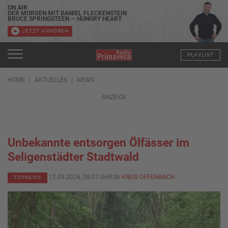
ON AIR
DER MORGEN MIT DANIEL FLECKENSTEIN
BRUCE SPRINGSTEEN — HUNGRY HEART
JETZT ANHÖREN
PLAYLIST
HOME
AKTUELLES
NEWS
ANZEIGE
Unbekannte entsorgen Ölfässer im
Seligenstädter Stadtwald
12.05.2026, 08:07 UHR IN
KREIS OFFENBACH
TOPNEWS