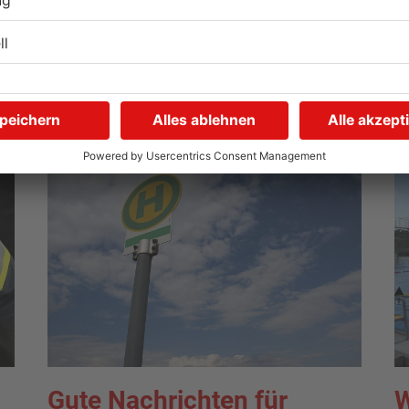
Langenselbolder Dreieck
z
und Hanauer Kreuz
K
07.08.2026, 07:07 UHR IN MAIN-KINZIG-KREIS
07
Gute Nachrichten für
W