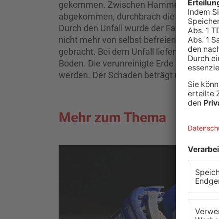
gekommen. Zwischen Hammersbach und Al
abgekommen, durchbrach die Leitplanke 
Durch den Unfall wurde der Fahrer des 
nicht mehr von selbst befreien. Er wurde
gebracht. Bei dem Unfall liefen mehrere h
Boden. Die verunreinigte Erde muss jetz
werden. Der Schaden beträgt um die 140
Mehr zum Thema