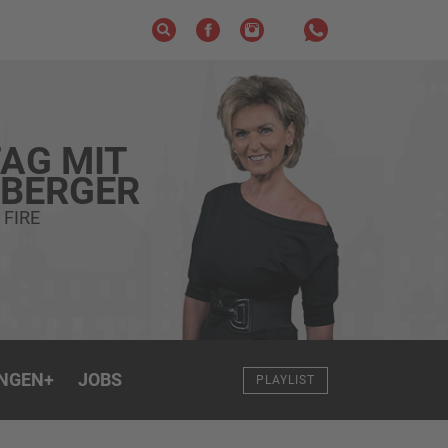
AG MIT
ZBERGER
 FIRE
NGEN
+
JOBS
PLAYLIST