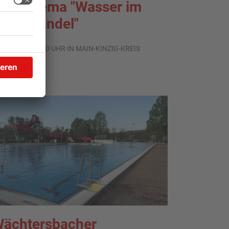
um Thema "Wasser im
limawandel"
.08.2026, 05:00 UHR IN MAIN-KINZIG-KREIS
ächtersbacher