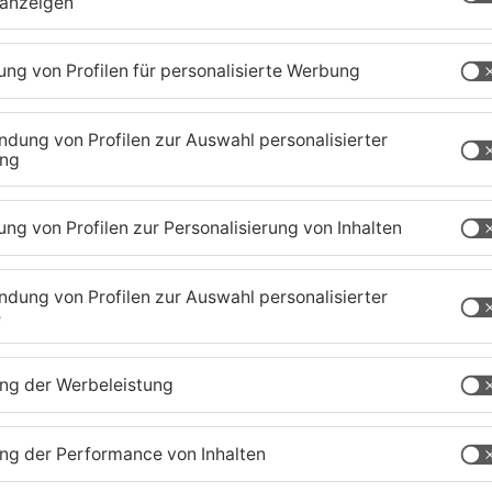
QUELLE
1
/
2