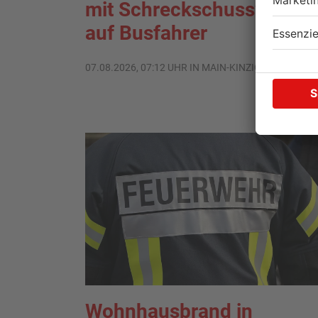
mit Schreckschusswaffe
auf Busfahrer
07.08.2026, 07:12 UHR IN MAIN-KINZIG-KREIS
Wohnhausbrand in