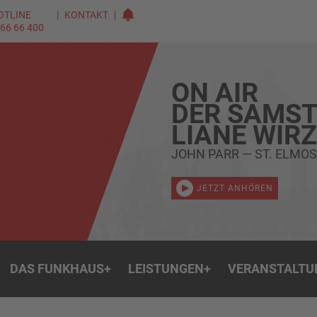
OTLINE
KONTAKT
 66 66 400
ON AIR
DER SAMST
LIANE WIR
JOHN PARR — ST. ELMOS
JETZT ANHÖREN
DAS FUNKHAUS
+
LEISTUNGEN
+
VERANSTALTU