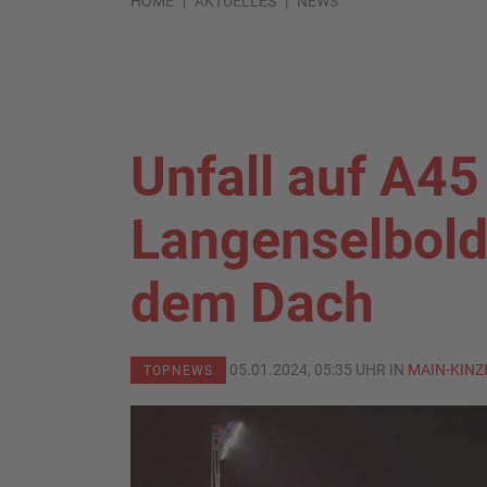
HOME
AKTUELLES
NEWS
Unfall auf A45
Langenselbold:
dem Dach
05.01.2024, 05:35 UHR IN
MAIN-KINZ
TOPNEWS