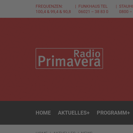
FREQUENZEN:
FUNKHAUS TEL
STAUH
100,4 & 99,4 & 90,8
06021 – 38 83 0
0800 –
HOME
AKTUELLES
+
PROGRAMM
+