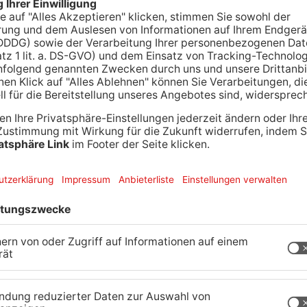
tenstadt ist ein LKW von der Fahrbahn
und landete in einer Böschung auf dem Dach.
LKWs im Fahrerhaus eingeklemmt und konnte sich
 leichtverletzt und in ein umliegendes Krankenhaus
undert Liter Diesel in die Erde und versickern im
t von der zuständigen Wasserbehörde beseitigt
.000 Euro.