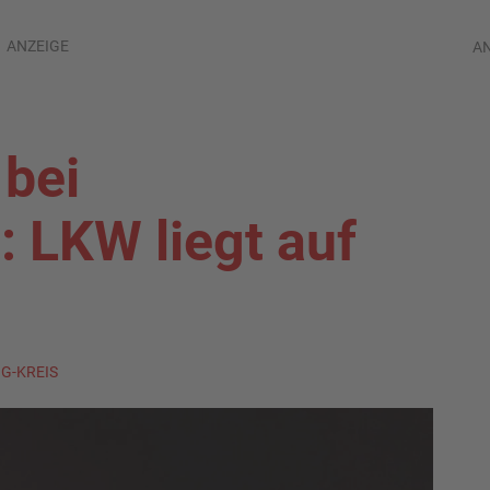
ANZEIGE
A
 bei
 LKW liegt auf
IG-KREIS