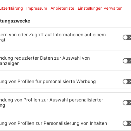
einem Sattelzug – die Beleuchtung hatte einen
 am Montag gegen 17:40 Uhr auf der B 469, auf
kw mit Auflieger am rechten Straßenrand anhalten.
konnte, kollidierte ein Volvo mit dem Auflieger.
 eingeklemmt und musste von Ersthelfern aus