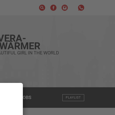
VERA-
HWÄRMER
UTIFUL GIRL IN THE WORLD
NGEN
+
JOBS
PLAYLIST