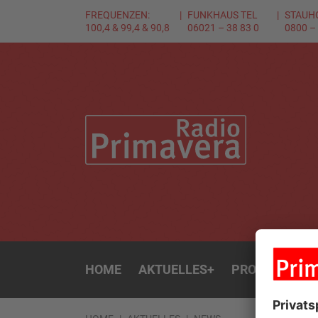
FREQUENZEN:
FUNKHAUS TEL
STAUH
100,4 & 99,4 & 90,8
06021 – 38 83 0
0800 –
HOME
AKTUELLES
+
PROGRAMM
+