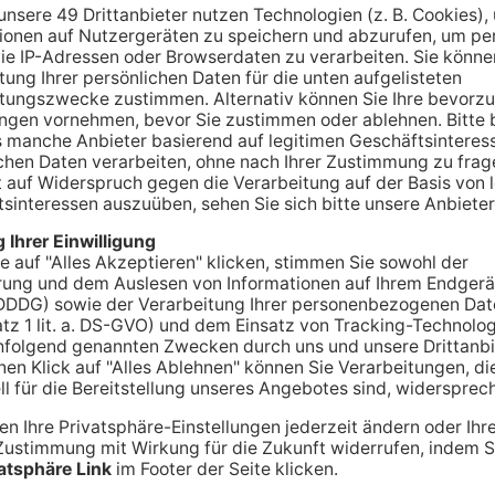
ANZEIGE
A
 B469: eine
te Person