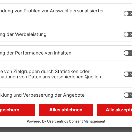
weren Verletzungen wurde er in ein Krankenhaus
gungs- und Rettungsmaßnahmen zeitweise
uft sich auf ca. 15.000 Euro.