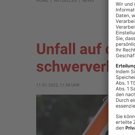
HOME
AKTUELLES
NEWS
Unfall auf der
schwerverletz
11.01.2022, 11:34 UHR