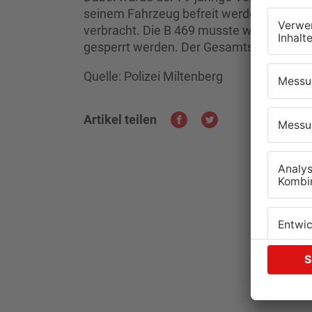
seinem Fahrzeug befreit werden. Mit sch
verbracht. Die B 469 musste wegen Ber
gesperrt werden. Der Gesamtschaden belä
Quelle: Polizei Miltenberg
Artikel teilen