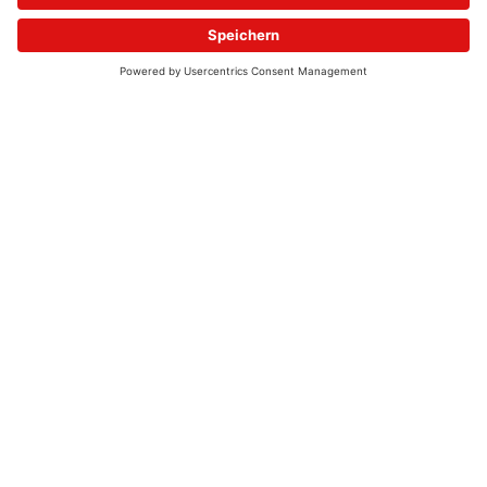
© 2026 - UKW-Frequenzen 100,4 & 99,4 & 90,8 | DAB+ | Alexa
Allgemeine Kontaktnummer
06021 – 38 83 0