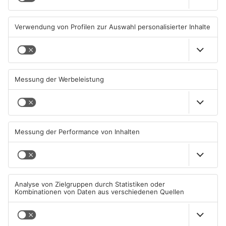
05.08.2026, 06:36 UHR IN
04.08.2026, 15:07 UHR IN
PRIMAVERALAND
PRIMAVERALAND
TOPNEWS
Kliniken im Primaveraland
Schüsse in Langenselbold,
melden mehr Patienten
Gelnhausen, Linsengericht
durch Hitze
und Miltenberg
04.08.2026, 07:50 UHR IN
03.08.2026, 13:00 UHR IN
PRIMAVERALAND
PRIMAVERALAND