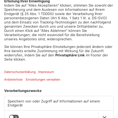
Artikel teilen
ANZEIGE
Mehr aus
Primaveraland
TOPNEWS
TOPNEWS