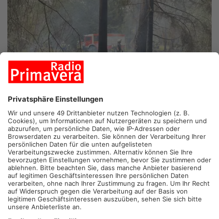
ARCHIVBILD FEUERWEHR HEUSENSTAMM
KREIS OFFENBACH.
Die unheimliche Brand-Serie im Kreis
Offenbach nimmt kein Ende: In der Nacht brannte es im Wald
zwischen Heusenstamm und Dietzenbach. Die Flammen
erstreckten sich auf einer Fläche von 400qm. Um 22 Uhr
rückten die Einsatzkräfte aus, gegen 23:30 Uhr konnten sie
Feuer aus melden. Diesen Sommer mussten bereits über 25
Brände im Wald zwischen Hainburg, Heusenstamm und
Dietzenbach gelöscht werden- Die Polizei ermittelt in alle
Richtungen und bittet um Hinweise.