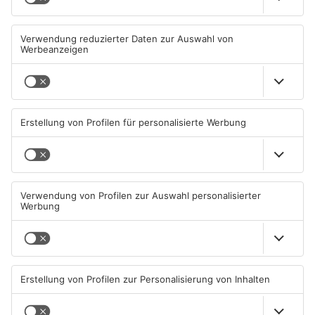
Schwimmbäder im
Waldbrandgefahr im
Primaveraland weisen teils
Primaveraland bleibt
erhebliche Mängel auf
weiterhin sehr hoch
06.08.2026, 06:37 UHR IN
06.08.2026, 06:34 UHR IN
PRIMAVERALAND
PRIMAVERALAND
TOPNEWS
Brände in Seligenstadt,
Gewässer im Primaveraland
Waldaschaff und zwischen
leiden unter Trockenheit
Hanau und Kahl