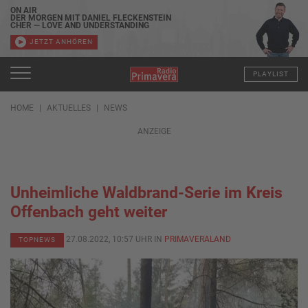
ON AIR
DER MORGEN MIT DANIEL FLECKENSTEIN
CHER — LOVE AND UNDERSTANDING
JETZT ANHÖREN
PLAYLIST
HOME
AKTUELLES
NEWS
ANZEIGE
Unheimliche Waldbrand-Serie im Kreis
Offenbach geht weiter
27.08.2022, 10:57 UHR IN
PRIMAVERALAND
TOPNEWS