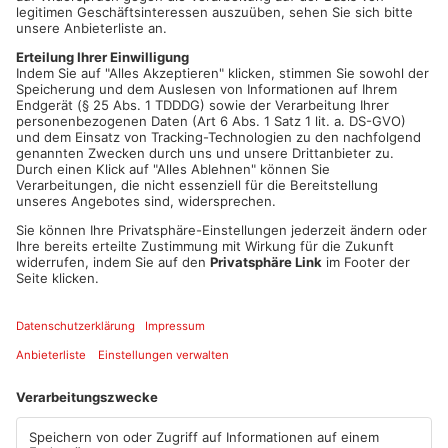
braucht Unterstützung, und wir wollten ein Zeichen setzen",
sagt Krinninger. Aschaffenburg ist die Heimat von Linde MH,
und das Unternehmen freut sich, der Stadt helfen zu können.
Auch für die Mitarbeiter sei die Umbenennung ein positives
Signal.
Zukünftige Events
Im Herbst wird Linde MH wieder den Staplercup in der frisch
umbenannten Halle veranstalten. Beim Staplercup treten
Staplerfahrer aus der ganzen Welt gegeneinander an.
Veranstaltungen wie diese sind ein wichtiger Bestandteil des
Stadtlebens in Aschaffenburg. Dies zeigt auch, wie sehr Linde
MH in der Region verankert ist.
Artikel teilen
ANZEIGE