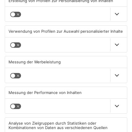
TOPNEWS
Große Baustelle in
Feuerwerk löst wohl Brand in
Aschaffenburger Innenstadt
Aschaffenburg-Schweinheim
beendet
aus
05.08.2026, 06:40 UHR IN
04.08.2026, 13:21 UHR IN
ASCHAFFENBURG
ASCHAFFENBURG
TOPNEWS