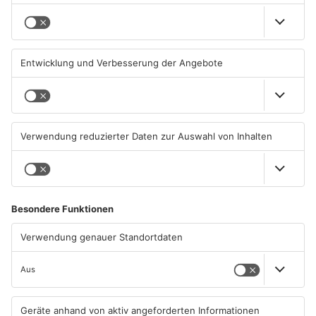
Aschaffenburg: Prozess um
AB: Sperrmüllpresse brennt
schweren E-Scooter-Raub
auf Recyclinghof
beginnt
04.08.2026, 06:36 UHR IN
01.08.2026, 14:33 UHR IN
ASCHAFFENBURG
ASCHAFFENBURG