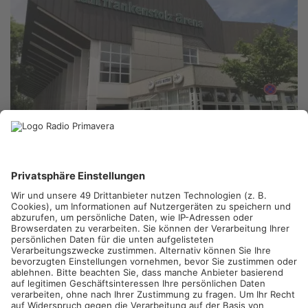
Die Unterfrankenhalle in Aschaffenburg hat einen neuen
Namen. Ab heute heißt die bekannte Veranstaltungshalle
Linde MH Arena. Zuvor war sie als f.a.n. frankenstolz Arena
bekannt. Der neue Name kommt vom größten Arbeitgeber der
Stadt, dem Staplerhersteller Linde Material Handling (Linde
MH)
Win-Win-Situation
Andreas Krinninger, Vorsitzender der Geschäftsführung von
Linde MH, spricht von einer Win-Win-Situation. "Die Stadt