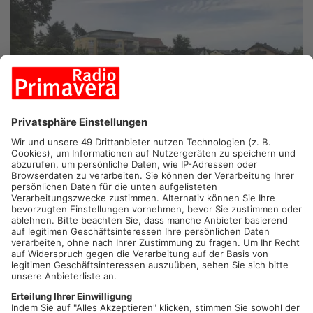
HAIBACH/RÖLLBACH.
In der Landesliga rechnet Alemannia
Haibach heute mit zahlreichen Zuschauern beim Derby mit TuS
Röllbach. Beide Mannschaften tummeln sich aktuell im
Tabellenmittelfeld – für die Haibacher definitiv zu wenig. Im
letzten Aufeinandertreffen konnte sich die Alemannia mit fünf
zu zwei durchsetzen. Heute scheint für beide Teams alles
möglich.
Artikel teilen