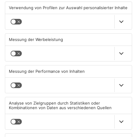
TOPNEWS
Untermain-Cup 2026:
Sportergebnisse vom
Handball-Elite trifft sich in
Samstag
Großwallstadt
01.08.2026, 08:37 UHR IN SPORT
26.07.2026, 09:47 UHR IN SPORT