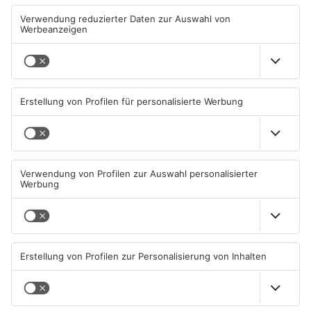
Aschaffenburg verliert
Großwallstadt gewinnt den
gegen TSV-Aubstadt
Untermain-Cup
05.08.2026, 04:30 UHR IN SPORT
03.08.2026, 07:38 UHR IN SPORT
TOPNEWS
TOPNEWS
Sport: Viktoria mit
Saisonstart für Viktoria
Traumstart – Alzenau und
Aschaffenburg und Bayern
Offenbach verlieren
Alzenau
02.08.2026, 08:29 UHR IN SPORT
01.08.2026, 08:40 UHR IN SPORT