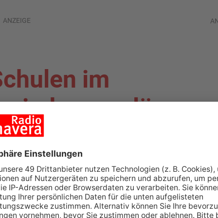
ANZEIGE
A
Schulen im
 wieder regulär
ALAND