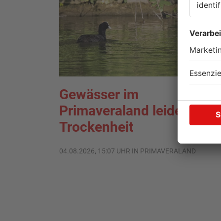
Gewässer im
Primaveraland leiden unte
Trockenheit
04.08.2026, 15:07 UHR IN PRIMAVERALAND