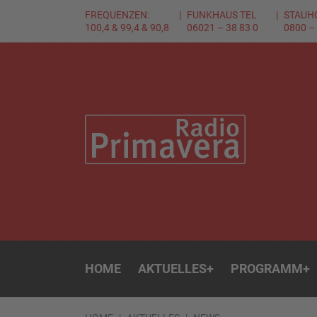
FREQUENZEN:
FUNKHAUS TEL
STAUH
100,4 & 99,4 & 90,8
06021 – 38 83 0
0800 –
HOME
AKTUELLES
+
PROGRAMM
+