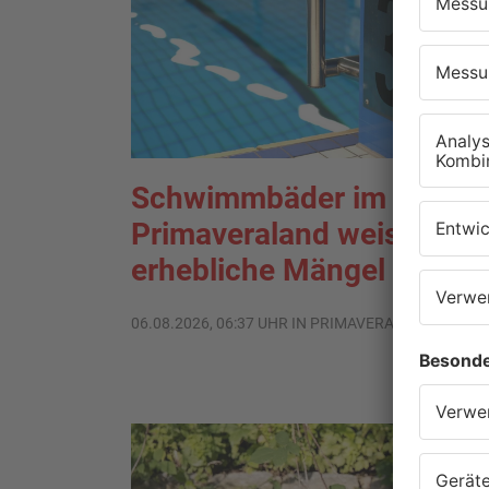
Schwimmbäder im
Primaveraland weisen teil
erhebliche Mängel auf
06.08.2026, 06:37 UHR IN PRIMAVERALAND