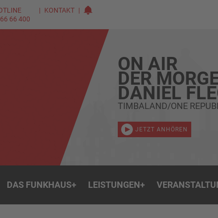
OTLINE
KONTAKT
 66 66 400
ON AIR
DER MORGE
DANIEL FL
TIMBALAND/ONE REPUBL
JETZT ANHÖREN
DAS FUNKHAUS
+
LEISTUNGEN
+
VERANSTALTU