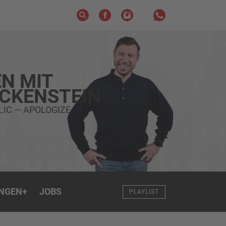
N MIT
ECKENSTEIN
IC — APOLOGIZE
NGEN
+
JOBS
PLAYLIST