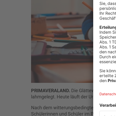
PRIMAVERALAND.
Die Glättewarnung vo
lahmgelegt. Heute läuft der Unterricht ab
Nach dem witterungsbedingten Unterricht
Schülerinnen und Schüler im Primaveralan