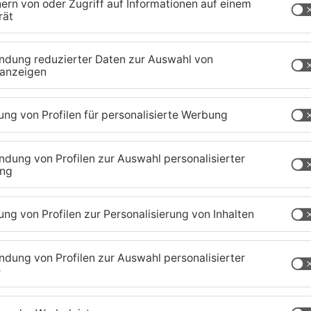
ule in Wächtersbach gegenüber Radio Primavera
reis Miltenberg läuft der Schulbetrieb heute
ättewarnung des Deutschen Wetterdienstes für
ter anderem das Grimmelshausen-Gymnasium in
chen Untermain. An der Bachgauschule in
und in Offenbach konnten Eltern selbst entscheiden,
aland
TOPNEWS