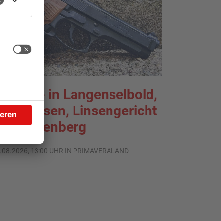
chüsse in Langenselbold,
elnhausen, Linsengericht
nd Miltenberg
.08.2026, 13:00 UHR IN PRIMAVERALAND