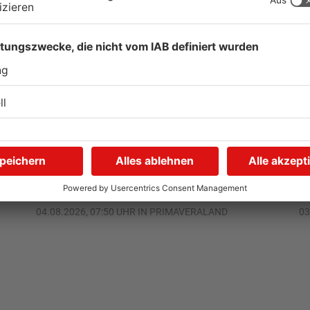
Kliniken im Primaveraland
S
r
melden mehr Patienten
G
durch Hitze
u
04.08.2026, 07:50 UHR IN PRIMAVERALAND
03