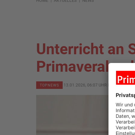
HOME
AKTUELLES
NEWS
Unterricht an 
Primaveraland
13.01.2026, 06:07 UHR IN
PRIMAVER
TOPNEWS