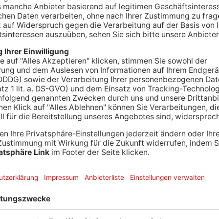
m Montag hat viele Schulen im Primaveraland
er wieder regulär.
sausfall am Montag geht es heute für viele
d wieder normal in die Schule. Das hat unter