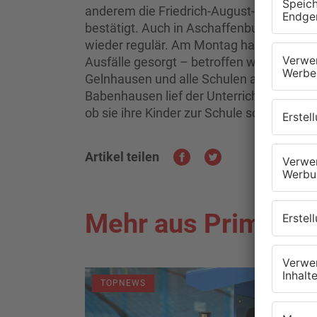
anderem die Friedrich-August-Genth-Sch
bestätigt. Auch in Aschaffenburg und im K
wieder regulär. Am Montag hatte eine Gl
Ausfälle gesorgt – betroffen waren un
Gelnhausen und alle Schulen am Bayeris
Babenhausen lief der Unterricht digital, 
ob sie ihre Kinder zur Schule schicken.
Artikel teilen
Mehr aus Primaver
TOPNEWS