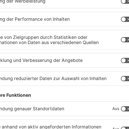
Waldbrandgefahr im
B
s
Primaveraland bleibt
W
weiterhin sehr hoch
H
06.08.2026, 06:34 UHR IN PRIMAVERALAND
05
TOPNEWS