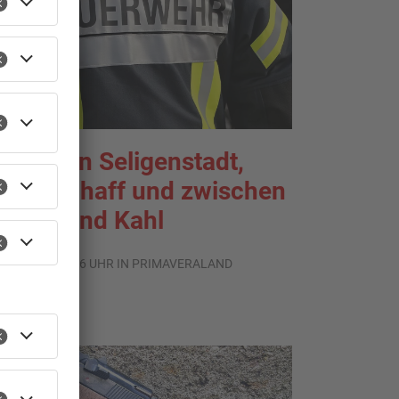
rände in Seligenstadt,
aldaschaff und zwischen
anau und Kahl
.08.2026, 06:36 UHR IN PRIMAVERALAND