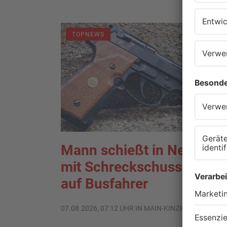
TOPNEWS
Mann schießt in Neuberg
mit Schreckschusswaffe
auf Busfahrer
07.08.2026, 07:12 UHR IN MAIN-KINZIG-KREIS