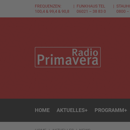
FREQUENZEN:
FUNKHAUS TEL
STAUH
100,4 & 99,4 & 90,8
06021 – 38 83 0
0800 –
HOME
AKTUELLES
+
PROGRAMM
+