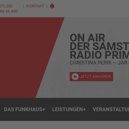
OTLINE
KONTAKT
 66 66 400
ON AIR
DER SAMST
RADIO PRI
CHRISTINA PERRI — JAR
JETZT ANHÖREN
DAS FUNKHAUS
+
LEISTUNGEN
+
VERANSTALTU