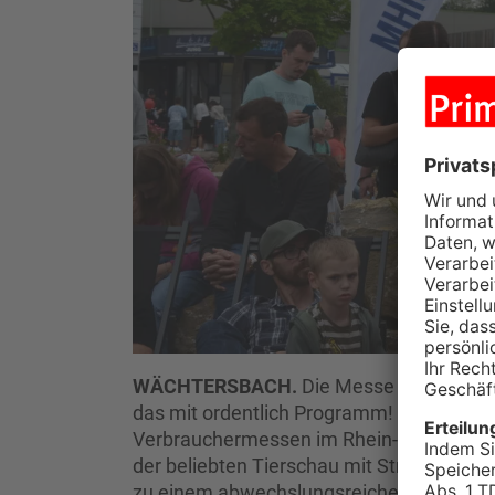
WÄCHTERSBACH.
Die Messe Wächtersbac
das mit ordentlich Programm! Mit rund 6
Verbrauchermessen im Rhein-Main-Gebiet.
der beliebten Tierschau mit Streichelzoo 
zu einem abwechslungsreichen Bühnenpr