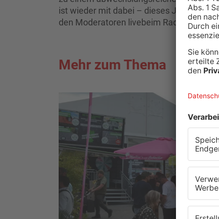
ist wieder mit dabei – dieses Jahr mit e
den Moderatoren live
beim Radio machen 
Mehr zum Thema