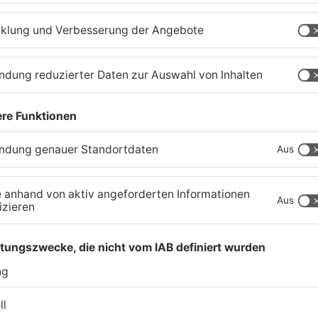
Schwerer Unfall zwischen
A
Langenselbolder Dreieck
z
und Hanauer Kreuz
K
07.08.2026, 07:07 UHR IN MAIN-KINZIG-KREIS
07