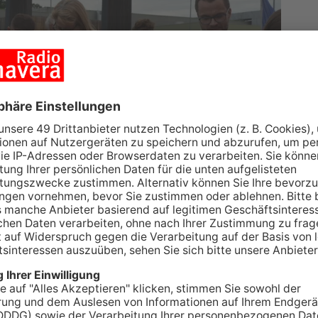
h feiert in diesem Jahr ihr
75. Jubiläum – und
0.000 Besuchern zählt sie zu den größten
 Zahlreiche Highlights warten auf die Gäste: Von
über interaktive Info- und Mitmachstände bis hin
ogramm mit Live-Musik. Auch Radio Primavera