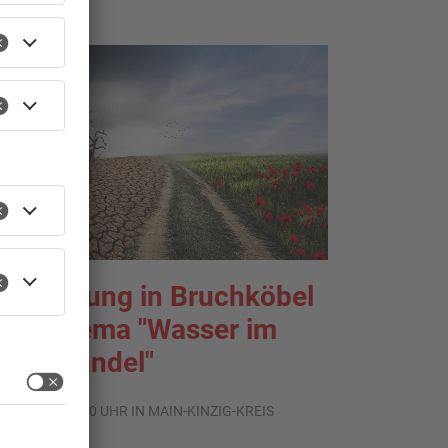
usstellung in Bruchköbel
um Thema "Wasser im
limawandel"
.08.2026, 05:00 UHR IN MAIN-KINZIG-KREIS