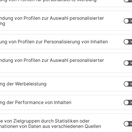
1
/
56
zig-Kreis