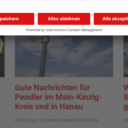
Gute Nachrichten für
W
Pendler im Main-Kinzig-
S
Kreis und in Hanau
g
06.08.2026, 11:33 UHR IN MAIN-KINZIG-KREIS
05