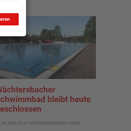
ächtersbacher
chwimmbad bleibt heute
eschlossen
.08.2026, 07:31 UHR IN MAIN-KINZIG-KREIS