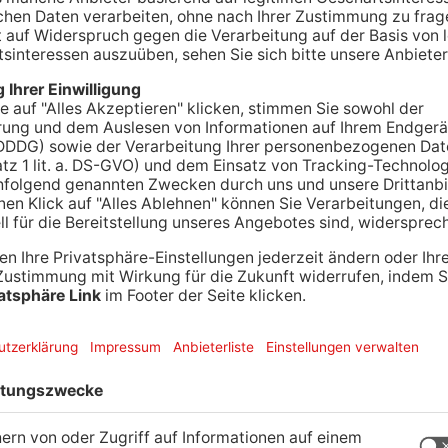
ler Baustellen und Verkehrschaos kehrt im
in. Besonders erfreulich: Die Straße von
heim ist wieder befahrbar. Ein monatelanger
lsperrung gesorgt.