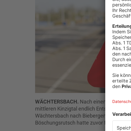
WÄCHTERSBACH.
Nach einem Herbst vol
mittleren Kinzigtal endlich Entspannung e
Wächtersbach nach Biebergemünd-Neuwirt
Böschungsrutsch hatte zuvor für eine Vol