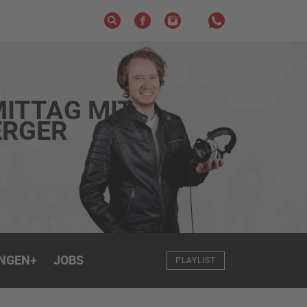
ITTAG MIT
RGER
NGEN
+
JOBS
PLAYLIST