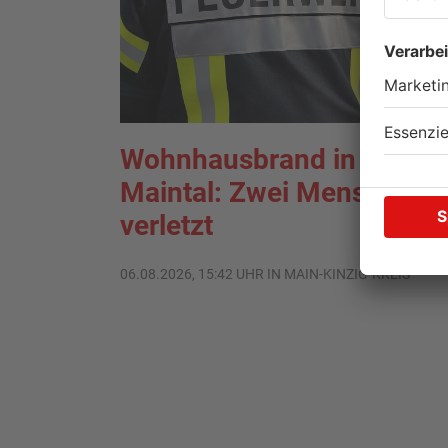
Wohnhausbrand in
Maintal: Zwei Menschen
verletzt
06.08.2026, 15:42 UHR IN MAIN-KINZIG-KREIS