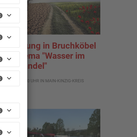
usstellung in Bruchköbel
um Thema "Wasser im
limawandel"
.08.2026, 05:00 UHR IN MAIN-KINZIG-KREIS