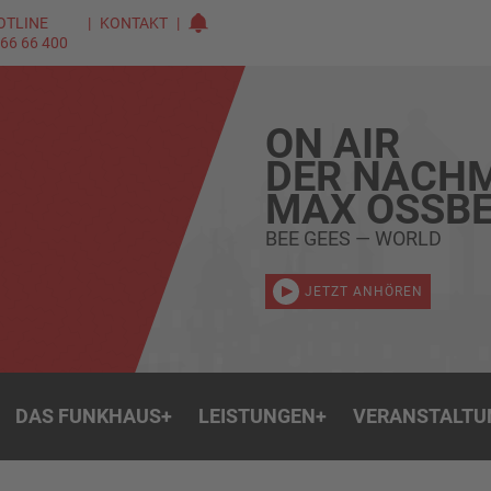
OTLINE
KONTAKT
 66 66 400
ON AIR
DER NACHM
MAX OSSBE
BEE GEES — WORLD
JETZT ANHÖREN
DAS FUNKHAUS
+
LEISTUNGEN
+
VERANSTALTU