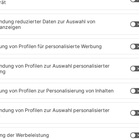
rung abgeschlossen
tten auch die Bauarbeiten an der A66 sowie die
l den Verkehr erheblich belastet. Pendler und
und Staus in Kauf nehmen. Doch mit dem
 die Lage nun merklich.
zig-Kreis