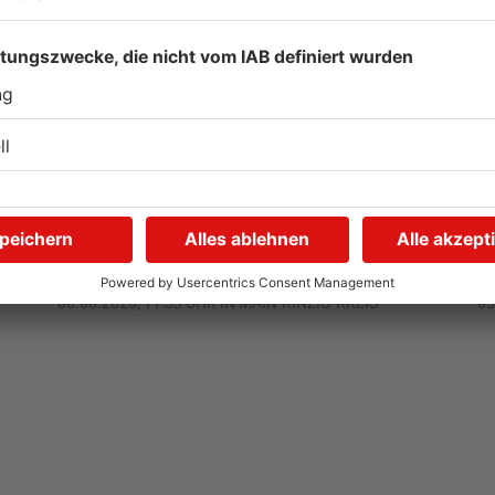
Gute Nachrichten für
W
Pendler im Main-Kinzig-
S
Kreis und in Hanau
g
06.08.2026, 11:33 UHR IN MAIN-KINZIG-KREIS
05