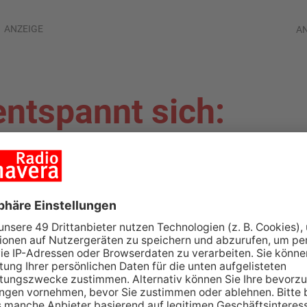
ANZEIGE
A
ntspannt sich:
zigtal wieder frei