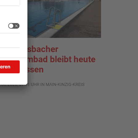
ächtersbacher
chwimmbad bleibt heute
eschlossen
.08.2026, 07:31 UHR IN MAIN-KINZIG-KREIS