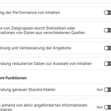
Schwerer Unfall zwischen
A
Langenselbolder Dreieck
z
und Hanauer Kreuz
K
07.08.2026, 07:07 UHR IN MAIN-KINZIG-KREIS
07