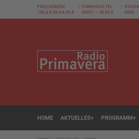
FREQUENZEN:
FUNKHAUS TEL
STAUH
100,4 & 99,4 & 90,8
06021 – 38 83 0
0800 –
HOME
AKTUELLES
+
PROGRAMM
+