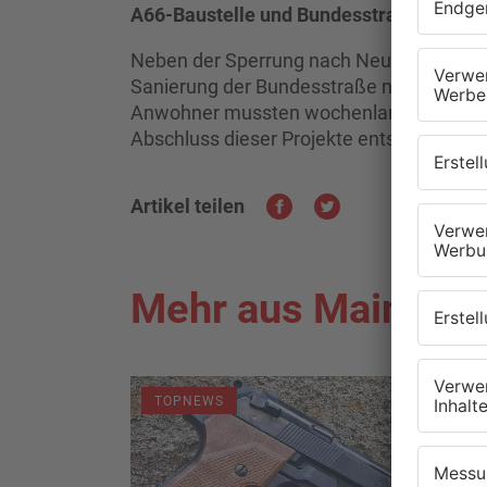
A66-Baustelle und Bundesstraßensanie
Neben der Sperrung nach Neuwirtheim ha
Sanierung der Bundesstraße nach Brachtta
Anwohner mussten wochenlang Umwege 
Abschluss dieser Projekte entspannt sich
Artikel teilen
Mehr aus Main-Kin
TOPNEWS