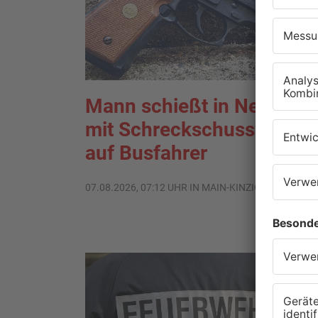
Mann schießt in Neuberg
mit Schreckschusswaffe
auf Busfahrer
07.08.2026, 07:12 UHR IN MAIN-KINZIG-KREIS