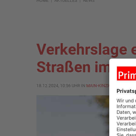
HOME
AKTUELLES
NEWS
Verkehrslage e
Straßen im Kin
18.12.2024, 10:56 UHR IN
MAIN-KINZIG-KREIS