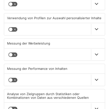
Beobachtungsflüge im
Müll wird in Kreisen
Primaveraland wegen
Aschaffenburg und
Waldbrandgefahr
Miltenberg früher abgeholt
08.08.2026, 09:33 UHR IN
07.08.2026, 09:25 UHR IN
PRIMAVERALAND
PRIMAVERALAND
TOPNEWS
TOPNEWS
Schwimmbäder im
Waldbrandgefahr im
Primaveraland weisen teils
Primaveraland bleibt
erhebliche Mängel auf
weiterhin sehr hoch