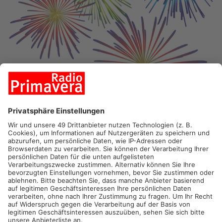
PRIMAVERALAND.
Die Polizei will die im Primaveraland
ausgesprochenen Versammlungsverbote in der Silvesternacht
überwachen. Das Polizeipräsidium Unterfranken erhält eigenen
Angaben zufolge dazu Unterstützung von der
Bereitschaftspolizei. Versammlungsverbote wegen Corona
gibt es viele in der Silvesternacht. Allein 65 sind es im Kreis
Aschaffenburg, im Main-Kinzig-Kreis über hundert. "Wir
kontrollieren Plätze, die sich in der Vergangenheit als beliebte
Silvester-Treffpunkte herauskristallisiert haben", sagt Philipp
Hümmer vom Polizeipräsidium Unterfranken. An diesen
Plätzen dürfen sich maximal zehn Personen auf einmal
aufhalten. Es hilft also, in der Silvesternacht nochmal genau