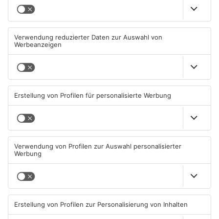
TOPNEWS
Diese Maislabyrinthe im
Ferienende: ADAC erwartet
Primaveraland haben schon
Stau-Wochenende im
geöffnet
Primaveraland
08.08.2026, 09:45 UHR IN
08.08.2026, 09:39 UHR IN
PRIMAVERALAND
PRIMAVERALAND
TOPNEWS