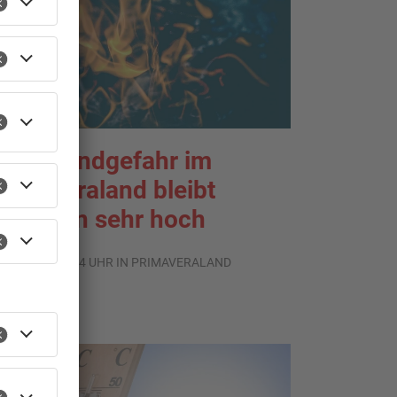
aldbrandgefahr im
rimaveraland bleibt
eiterhin sehr hoch
.08.2026, 06:34 UHR IN PRIMAVERALAND
TOPNEWS