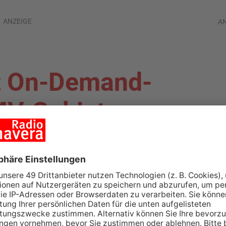
ANZEIGE
A
t On-Demand-
MV-Gebiet
ALAND