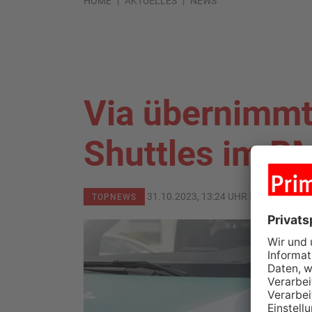
HOME
AKTUELLES
NEWS
Via übernimm
Shuttles im R
31.10.2023, 13:24 UHR IN
PRIMAVER
TOPNEWS