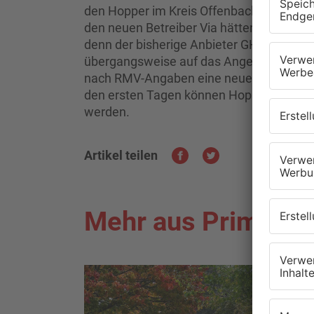
den Hopper im Kreis Offenbach und den 
den neuen Betreiber Via hätten alle Ang
denn der bisherige Anbieter GHT ist pl
übergangsweise auf das Angebot verzicht
nach RMV-Angaben eine neue App installi
den ersten Tagen können Hopper, Mainer
werden.
Artikel teilen
Mehr aus Primaver