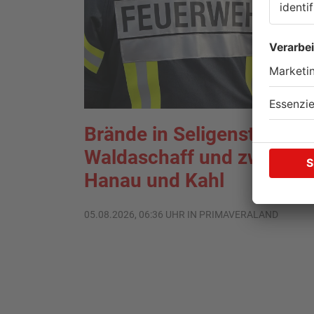
Brände in Seligenstadt,
Waldaschaff und zwische
Hanau und Kahl
05.08.2026, 06:36 UHR IN PRIMAVERALAND