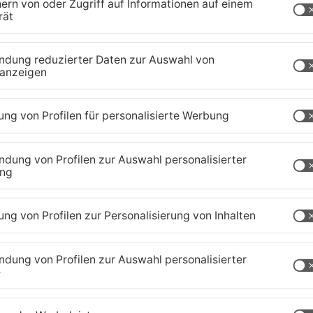
Da-Di-Liner im Raum Babenhausen-Dieburg. Ohne
ebote heute Nacht eingestellt werden müssen,
eite. In der kommenden Nacht müssen Kunden
en, da die Buchung umgestellt wird. Dafür wird
ert, die die Kunden sich herunterladen müssen. In
 und Da-Di-Linder vollkommen kostenlos geordert
aland
TOPNEWS