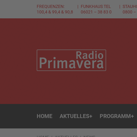
FREQUENZEN:
FUNKHAUS TEL
STAUH
100,4 & 99,4 & 90,8
06021 – 38 83 0
0800 –
HOME
AKTUELLES
+
PROGRAMM
+