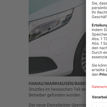
HANAU/MAINHAUSEN/BABENHAUSEN
Shuttles im hessischen Teil des Primaver
Betreiber gefunden worden.
Der neue Dienstleister übernimmt unter