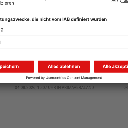
Gewässer im
K
n
Primaveraland leiden unter
m
Trockenheit
d
04.08.2026, 15:07 UHR IN PRIMAVERALAND
04