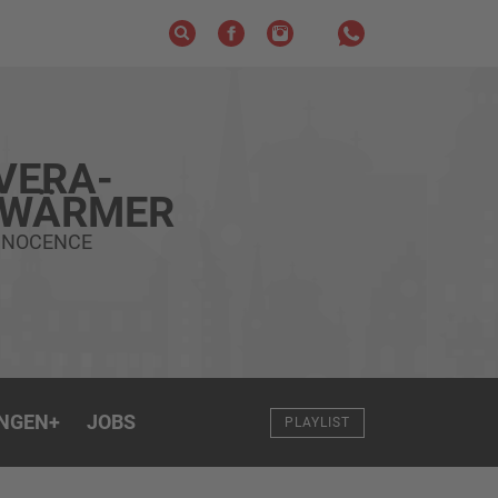
VERA-
HWÄRMER
INNOCENCE
NGEN
+
JOBS
PLAYLIST