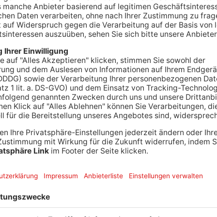
.
Gute Nachrichten für die Nutzer der On-Demand-
alandes: Laut RMV ist in letzter Sekunde ein neuer
 anderem die Angebote Mainer im Raum Hanau,