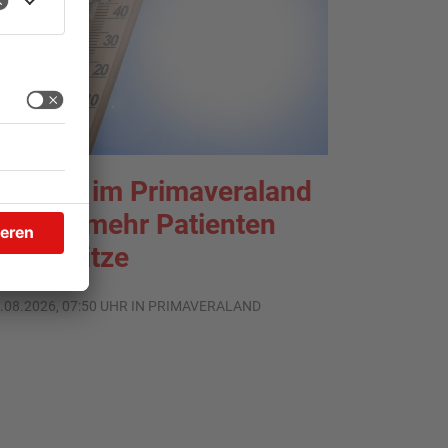
liniken im Primaveraland
elden mehr Patienten
urch Hitze
.08.2026, 07:50 UHR IN PRIMAVERALAND