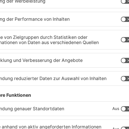
Schwimmbäder im
W
Primaveraland weisen teils
P
t
erhebliche Mängel auf
w
06.08.2026, 06:37 UHR IN PRIMAVERALAND
06