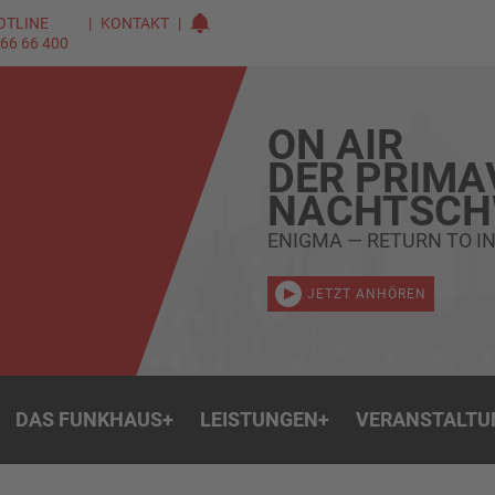
OTLINE
KONTAKT
 66 66 400
ON AIR
DER PRIMA
NACHTSC
ENIGMA — RETURN TO 
JETZT ANHÖREN
DAS FUNKHAUS
+
LEISTUNGEN
+
VERANSTALTU