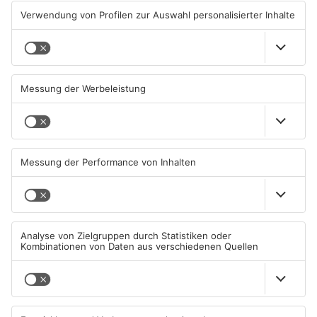
Sportergebnisse: TV
Sport: Viktoria mit
Großwallstadt gewinnt den
Traumstart – Alzenau und
Untermain-Cup
Offenbach verlieren
03.08.2026, 07:38 UHR IN SPORT
02.08.2026, 08:29 UHR IN SPORT