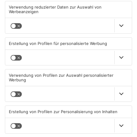
und Frammersbach
Rodgau
10.08.2026, 05:46 UHR IN SPORT
09.08.2026, 09:38 UHR IN SPORT
Sportergebnisse: TV
Fußball: Viktoria
Großwallstadt unterliegt
Aschaffenburg verliert
Rhein-Neckar Löwen
gegen TSV-Aubstadt
08.08.2026, 09:13 UHR IN SPORT
05.08.2026, 04:30 UHR IN SPORT
TOPNEWS