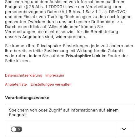
ANZEIGE
Mehr aus Sport
Fußball: Bitterer Sonntag für
Sportergebnisse: TVG
Vatan Spor, Röllbach, Hain
gewinnt zum Jubiläum in