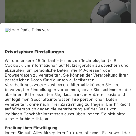
ASCHAFFENBURG.
In der Fußball-Regionalliga ist Viktoria
Aschaffenburg im Heimspiel am Abend gegen den TSV
Aubstadt nicht über ein 0:0 hinausgekommen. Und dass,
obwohl die Viktoria rund 30 Minuten lang mit einem Mann
mehr auf dem Platz stand. Eine rote Karte gab’s dann aber
auch für die Aschaffenburger, und zwar für Dähn.
Artikel teilen