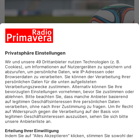
ASCHAFFENBURG.
Fußball Regionalligist Viktoria
Aschaffenburg trennt sich von Lian Akkus Rodriguez. Der
offensive Mittelfeldspieler war zur Saison 2025/26 vom FC
Gießen an den Schönbusch gewechselt. In 16 Pflichtspielen
erzielte der 22-Jährige sechs Tore. Rodriguez ist damit der
fünfte Abgang der Viktoria in der Winterpause.
Artikel teilen