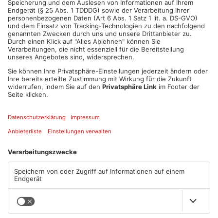
ANZEIGE
Mehr aus Sport
Sportergebnisse: TV
Fußball: Viktoria
Großwallstadt unterliegt
Aschaffenburg verliert