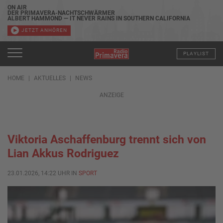
ON AIR
DER PRIMAVERA-NACHTSCHWÄRMER
ALBERT HAMMOND — IT NEVER RAINS IN SOUTHERN CALIFORNIA
JETZT ANHÖREN
PLAYLIST
HOME
AKTUELLES
NEWS
ANZEIGE
Viktoria Aschaffenburg trennt sich von
Lian Akkus Rodriguez
23.01.2026, 14:22 UHR IN
SPORT