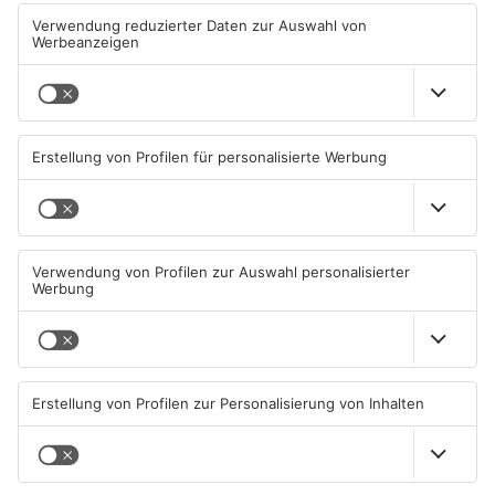
Rhein-Neckar Löwen
gegen TSV-Aubstadt
08.08.2026, 09:13 UHR IN SPORT
05.08.2026, 04:30 UHR IN SPORT
TOPNEWS
Sportergebnisse: TV
Sport: Viktoria mit
Großwallstadt gewinnt den
Traumstart – Alzenau und
Untermain-Cup
Offenbach verlieren
03.08.2026, 07:38 UHR IN SPORT
02.08.2026, 08:29 UHR IN SPORT
TOPNEWS
TOPNEWS