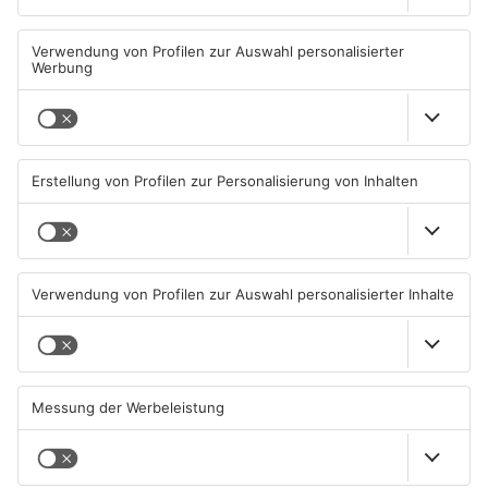
Schwimmbäder im
Waldbrandgefahr im
Primaveraland weisen teils
Primaveraland bleibt
erhebliche Mängel auf
weiterhin sehr hoch
06.08.2026, 06:37 UHR IN
06.08.2026, 06:34 UHR IN
PRIMAVERALAND
PRIMAVERALAND
TOPNEWS
Brände in Seligenstadt,
Gewässer im Primaveraland