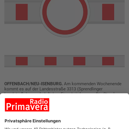
OFFENBACH/NEU-ISENBURG.
Am kommenden Wochenende
kommt es auf der Landesstraße 3313 (Sprendlinger
Landstraße) zu verkehrlichen Einschränkungen. Die Strecke
wird zwischen der Ortsgrenze von Offenbach und dem
Geisfeldkreisel vom Freitag, 26. November,
5 Uhr bis Montag, 29. November, 6 Uhr voll gesperrt. Grund für
die Sperrung sind Markierungsarbeiten und das Aufstellen
einer Stahlbetonwand.