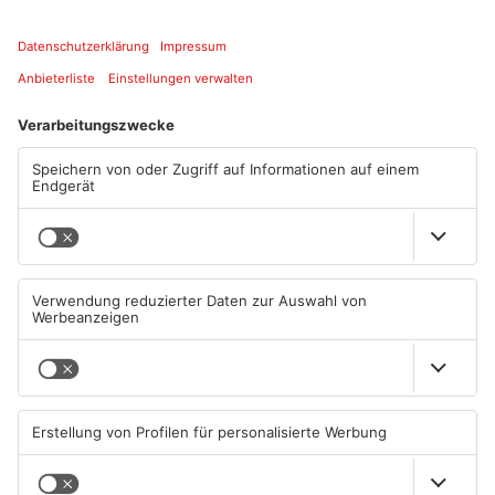
Quelle: PM Hessen Mobil
Artikel teilen
ANZEIGE
Mehr aus
Primaveraland
TOPNEWS
TOPNEWS