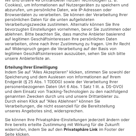
Die Arbeiten sind Teil des Verkehrsversuchs, den Hessen
Mobil gemeinsam mit der Stadt Offenbach durchführt. Dabei
wird die L 3313 von vier auf zwei Fahrspuren reduziert und ein
Radweg eingerichtet. Radfahrende können dann künftig einen
vom restlichen Verkehr abgetrennten Bereich der
Landesstraße nutzen. Um die Sicherheit zu erhöhen, wird
zwischen dem Radweg und der L3313 eine Stahlbetonwand
aufgestellt. Somit werden der Radverkehr und der Verkehr auf
der Landesstraße voneinander getrennt. Zusätzlich wird die
Markierung auf der Landesstraße an die neue Verkehrsführung
angepasst.
Für die Dauer der Vollsperrung wird eine Umleitung
eingerichtet. Deren genauer Verlauf ist dem beigefügten
Umleitungsplan zu entnehmen.
Der Verkehrsversuch, der im Rahmen des Projekts „Bike
Offenbach“ durchgeführt wird, findet als
Gemeinschaftsmaßname von Hessen Mobil und der Stadt
Offenbach statt. Ziel des Versuchs ist eine durchgehende
Radverbindung vom Mainradweg am Hafen Offenbach bis zur
Sprendlinger Landstraße zu schaffen. Künftig ist auch ein
Anschluss der Radverbindung an den Radschnellweg zwischen
Frankfurt und Darmstadt geplant.