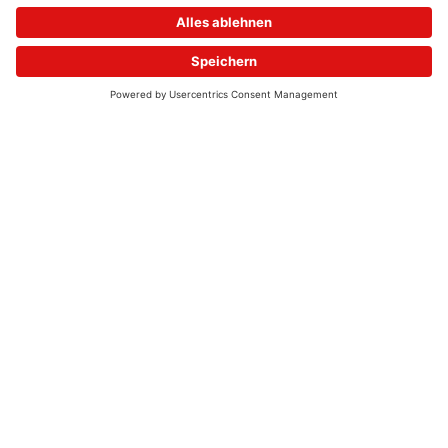
© 2026 - UKW-Frequenzen 100,4 & 99,4 & 90,8 | DAB+ | Alexa