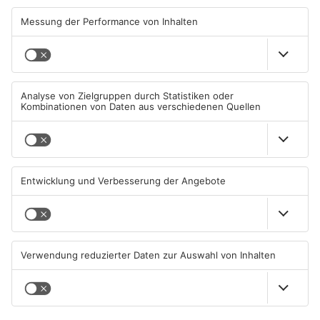
Waldaschaff und zwischen
leiden unter Trockenheit
Hanau und Kahl
05.08.2026, 06:36 UHR IN
04.08.2026, 15:07 UHR IN
PRIMAVERALAND
PRIMAVERALAND
TOPNEWS
Kliniken im Primaveraland
Schüsse in Langenselbold,
melden mehr Patienten
Gelnhausen, Linsengericht
durch Hitze
und Miltenberg
04.08.2026, 07:50 UHR IN
03.08.2026, 13:00 UHR IN
PRIMAVERALAND
PRIMAVERALAND