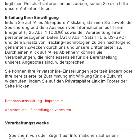
anschließenden Flurbereinigungsverfahren wertgleich in Land
oder Geld entschädigt.
Auch Pächter und Bewirtschafter haben keine Nachteile zu
befürchten. Die Pachtverhältnisse zwischen Pächter und
Eigentümer laufen wie gewohnt bis zur geplanten
Neuverteilung der Grundstücke im Flurbereinigungsverfahren
weiter. Für die entfallenden Flächen der Bewirtschafter wird
aktuell ein Ersatzflächenkonzept erarbeitet. Derzeit bestellte
Felder können noch im Herbst 2022 abgeerntet werden. Weiter
gehende Ertragsausfälle können beim ALE geltend gemacht
werden.
Für Fragen zum Betretungsrecht, dem
Flurbereinigungsverfahren sowie zu Entschädigungen steht
das ALE Unterfranken unter der Rufnummer 0931 4101-693
sowie per Mail an
poststelle@ale-ufr.bayern.de
zur Verfügung.
Quelle: Landratsamt Aschaffenburg
Artikel teilen