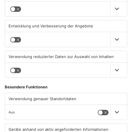
TOPNEWS
Kliniken im Primaveraland
Schüsse in Langenselbold,
melden mehr Patienten
Gelnhausen, Linsengericht
durch Hitze
und Miltenberg
04.08.2026, 07:50 UHR IN
03.08.2026, 13:00 UHR IN
PRIMAVERALAND
PRIMAVERALAND