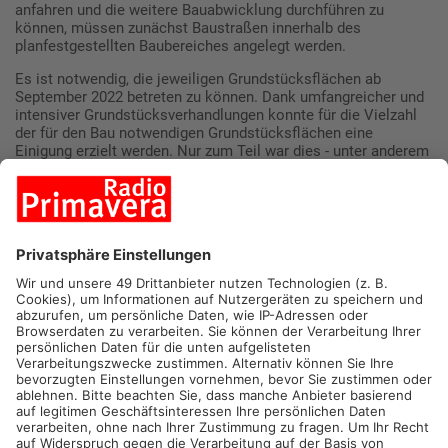
anfahren und die weitere Bauabwicklung durchführen zu
können, müssen zunächst Baustraßen innerhalb des
planfestgestellten Baubereiches angelegt werden.
Es ist notwendig, die jeweiligen Grundstücksflächen ab
September 2022 betreten zu können. Dank umfangreicher und
intensiver Grundstücksverhandlungen konnte für die Vielzahl
der für den Bau notwendigen Grundstücksflächen eine
Einigung erzielt werden. Nur zum Teil war dies - unter anderem
auf Grund von Problemen in der Nachlassregelung - nicht oder
nicht in vollem Umfang möglich.
Vor diesem Hintergrund hat der Landkreis Aschaffenburg als
Unternehmensträger beim für das baubegleitende
Flurbereinigungsverfahren zuständigen Amt für Ländliche
Entwicklung (ALE) Unterfranken die „vorläufige Anordnung
nach § 36 Flurbereinigungs-gesetz (FlurBG)“ beantragt. Auf
dieser Grundlage erteilt das ALE dem Landkreis ein
vorgezogenes Betretungsrecht zur Ausführung der
notwendigen Bauarbeiten. Die entsprechenden Anordnungen
werden den Grundstückseigentümern in den nächsten Tagen
zugestellt.
Den Eigentümern entstehen hierdurch keine Nachteile. Sie
werden mit ihren betroffenen Grundstücken im sich