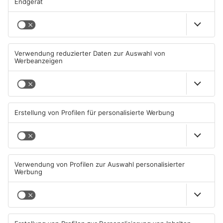
ANZEIGE
Mehr aus
Primaveraland
TOPNEWS
TOPNEWS
Schwimmbäder im
Waldbrandgefahr im
Primaveraland weisen teils
Primaveraland bleibt
erhebliche Mängel auf
weiterhin sehr hoch