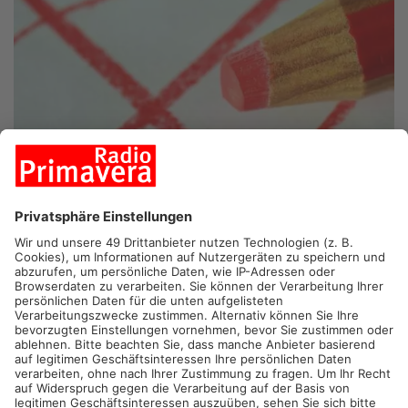
ASCHAFFENBURG/MILTENBERG.
Noch sechs Tage, dann
wählen die Menschen im Primaveraland die beiden Landtage in
Bayern und Hessen mit. In beiden Bundesländern seht dabei
laut dem ZDF-Wahlforscher Matthias Vornoff das Thema
Flüchtlinge ganz vorne auf der Agenda.
Sowohl in Bayern als auch in Hessen fragen sich nicht nur die
Wähler, wie das weiter gehen soll. Auch viele
Kommunalpolitiker, denn die müssen bei jedem neuen
Geflüchteten schauen, wo sie den unterbringen. Miltenbergs
Landrat Scherf hatte kürzlich mit der Grünen-Spitze Kontakt