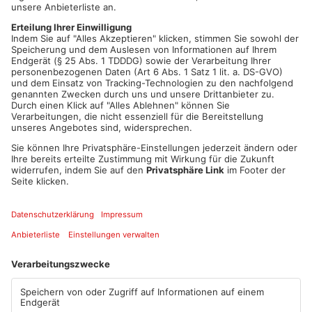
und den Parteifreunden klar gemacht, dass sich irgendwas
ändern muss. Schon geistert wieder die Befürchtung durch
unzählige Vereinsheime, dass Sporthallen im Winter wieder
zweckentfremdet werden müssen. Dass das Thema für die
Menschen auch hier im Primaveraland so unter den Nägeln
brennt, ist auch an den Wahlumfragen zu sehen. Die AfD ist in
Bayern und Hessen stark wie nie. Und das sind die
Rechtspopulisten immer, wenn das Flüchtlingsthema so
präsent ist, sagt Vornoff.
Artikel teilen
ANZEIGE
Mehr aus