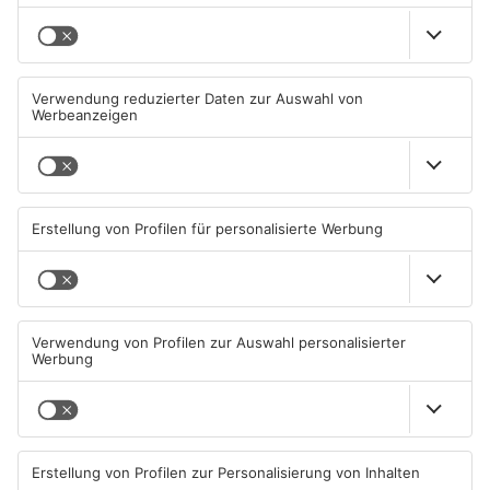
Primaveraland
TOPNEWS
Müll wird in Kreisen
Schwimmbäder im
Aschaffenburg und
Primaveraland weisen teils
Miltenberg früher abgeholt
erhebliche Mängel auf
07.08.2026, 09:25 UHR IN
06.08.2026, 06:37 UHR IN
PRIMAVERALAND
PRIMAVERALAND
TOPNEWS
TOPNEWS