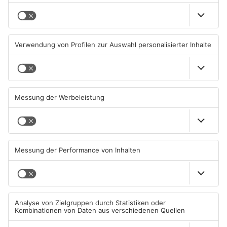
Waldbrandgefahr im
Brände in Seligenstadt,
Primaveraland bleibt
Waldaschaff und zwischen
weiterhin sehr hoch
Hanau und Kahl
06.08.2026, 06:34 UHR IN
05.08.2026, 06:36 UHR IN
PRIMAVERALAND
PRIMAVERALAND
TOPNEWS