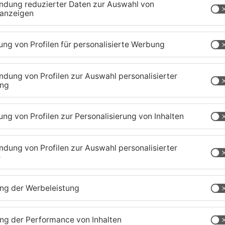
tenberg
r
Zustand des Faulbacher
S