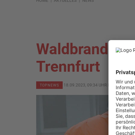
HOME
AKTUELLES
NEWS
Waldbrand bei
Trennfurt
18.09.2023, 09:34 UHR IN
KREIS MIL
TOPNEWS