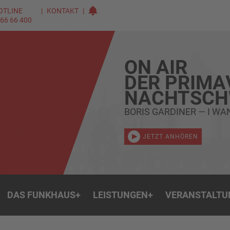
OTLINE
KONTAKT
 66 66 400
ON AIR
DER PRIMA
NACHTSC
BORIS GARDINER — I WA
JETZT ANHÖREN
DAS FUNKHAUS
+
LEISTUNGEN
+
VERANSTALTU