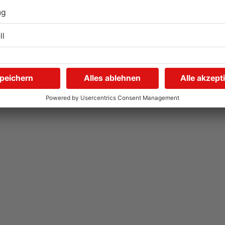
Autofahrerin mit drei
E
Promille in Eichenbühl
S
gestoppt
A
V
31.07.2026, 11:45 UHR IN KREIS MILTENBERG
31