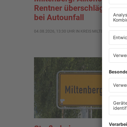
Rentner überschlägt sich
bei Autounfall
04.08.2026, 13:30 UHR IN KREIS MILTENBERG