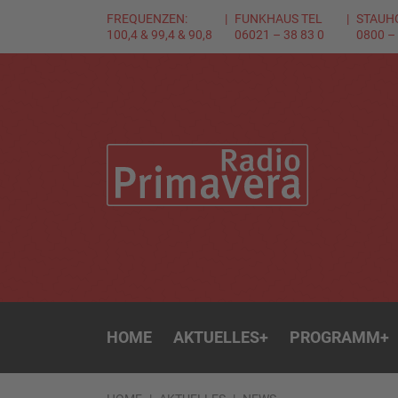
FREQUENZEN:
FUNKHAUS TEL
STAUH
100,4 & 99,4 & 90,8
06021 – 38 83 0
0800 –
HOME
AKTUELLES
+
PROGRAMM
+