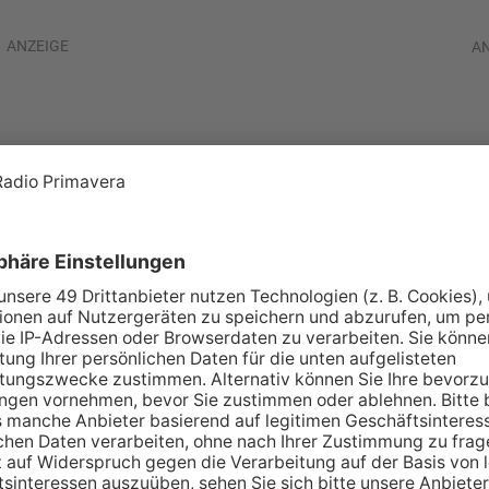
ANZEIGE
A
 Klingenberg-
TENBERG