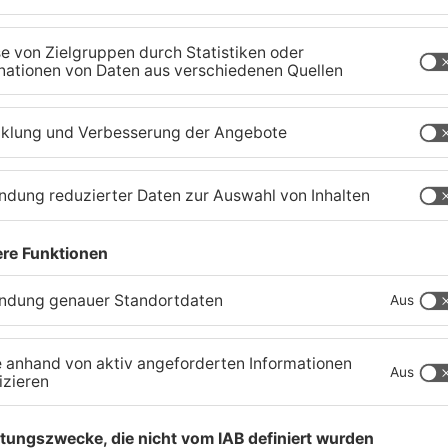
Gemeindewaldes soll
T
erfasst werden
M
04.08.2026, 06:33 UHR IN KREIS MILTENBERG
01