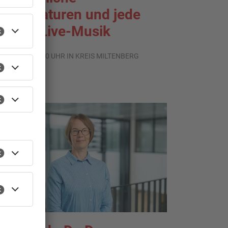
emperaturen und jede
enge Live-Musik
.08.2026, 21:20 UHR IN KREIS MILTENBERG