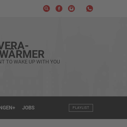
VERA-
HWÄRMER
NT TO WAKE UP WITH YOU
NGEN
+
JOBS
PLAYLIST