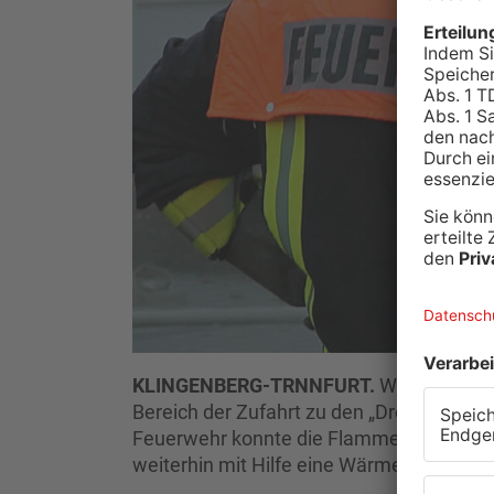
KLINGENBERG-TRNNFURT.
Waldbrand am
Bereich der Zufahrt zu den „Drei Steine
Feuerwehr konnte die Flammen schnell unt
weiterhin mit Hilfe eine Wärmebildkamera