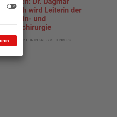
rlenbach: Dr. Dagmar
ohlbach wird Leiterin der
llgemein- und
iszeralchirurgie
.07.2026, 11:35 UHR IN KREIS MILTENBERG