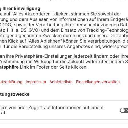
 Nachmittag bei Klingenberg-Trennfurt. Im
n“ brannten rund 30 Quadratmeter Waldboden. Die
er Kontrolle bringen und kontrollierte die Fläche
. Die Brandursache ist noch unklar.