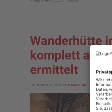
HOME
AKTUELLES
NEWS
Wanderhütte i
komplett abge
ermittelt
19.10.2023, 16:00 UHR IN
MAIN-KINZIG-KREIS