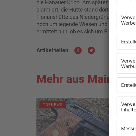
die Hanauer Kripo. Am späten Mittwoch
alarmiert, die Hütte stand dort bereits li
Florianshütte des Niedergründauer Feuer
noch umliegende Wiesen und Gestrüpp vo
ermittelt nun, ob es sich um Brandstiftun
Artikel teilen
Mehr aus Main-Kin
TOPNEWS