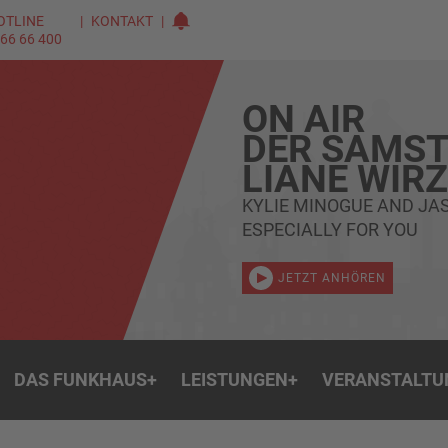
OTLINE
KONTAKT
 66 66 400
ON AIR
DER SAMST
LIANE WIR
KYLIE MINOGUE AND J
ESPECIALLY FOR YOU
JETZT ANHÖREN
DAS FUNKHAUS
+
LEISTUNGEN
+
VERANSTALTU