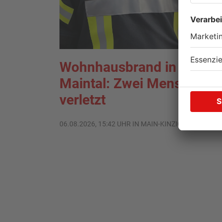
Wohnhausbrand in
Maintal: Zwei Menschen
verletzt
06.08.2026, 15:42 UHR IN MAIN-KINZIG-KREIS