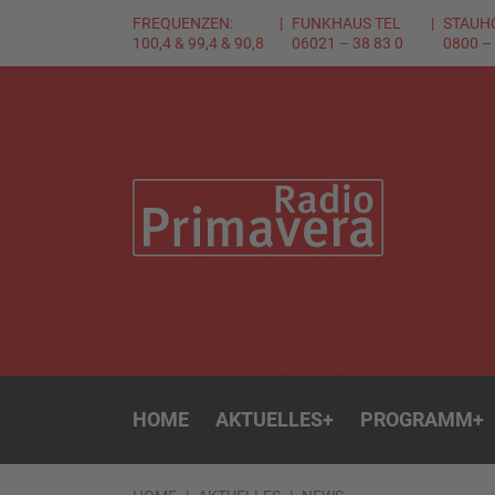
FREQUENZEN:
FUNKHAUS TEL
STAUH
100,4 & 99,4 & 90,8
06021 – 38 83 0
0800 –
HOME
AKTUELLES
+
PROGRAMM
+