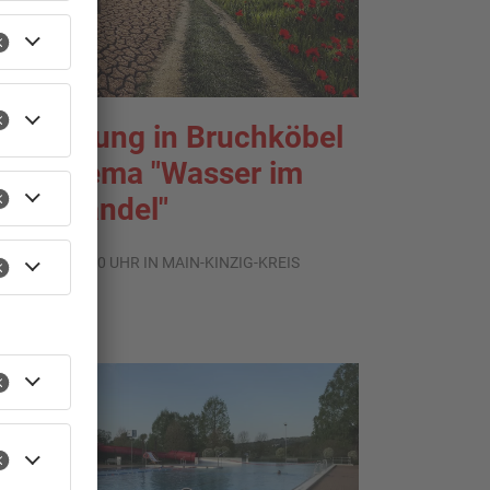
usstellung in Bruchköbel
um Thema "Wasser im
limawandel"
.08.2026, 05:00 UHR IN MAIN-KINZIG-KREIS