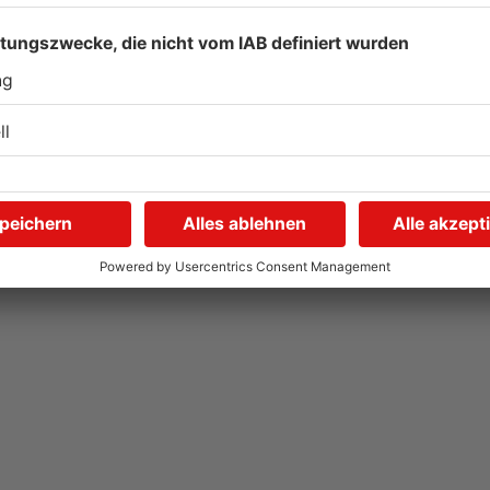
Gute Nachrichten für
W
Pendler im Main-Kinzig-
S
Kreis und in Hanau
g
06.08.2026, 11:33 UHR IN MAIN-KINZIG-KREIS
05