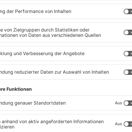
Schwerer Unfall zwischen
A
Langenselbolder Dreieck
z
und Hanauer Kreuz
K
07.08.2026, 07:07 UHR IN MAIN-KINZIG-KREIS
07