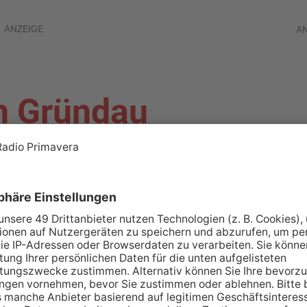
ANZEIGE
A
n Gründau
brannt: Kripo