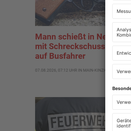
Mann schießt in Neuberg
mit Schreckschusswaffe
auf Busfahrer
07.08.2026, 07:12 UHR IN MAIN-KINZIG-KREIS