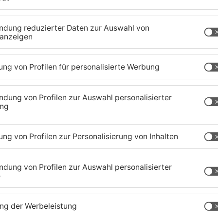
abend wurde die Feuerwehr nach Niedergründau
chterloh in Flammen. Es handelte sich um die
wehrvereins - 30 Feuerwehrleute konnten nur
r dem Übergreifen der Flammen retten. Die Kripo
g gehandelt hat.
zig-Kreis