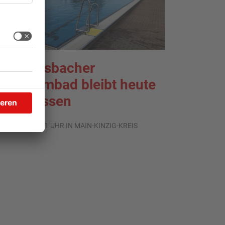
ächtersbacher
chwimmbad bleibt heute
eschlossen
.08.2026, 07:31 UHR IN MAIN-KINZIG-KREIS