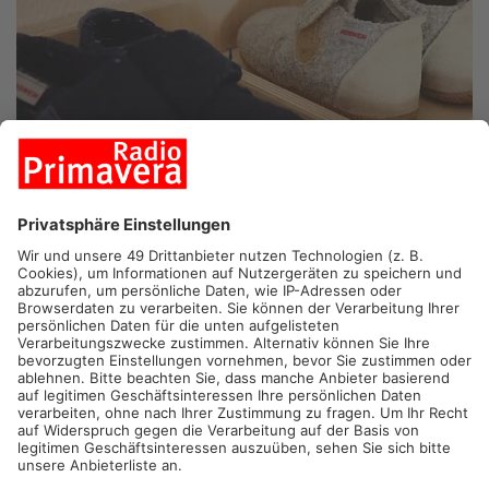
HANAU/OBERTSHAUSEN/DIEBURG.
Im hessischen Teil des
Primaveralandes müssen sich viele Eltern heute nach einer
Ersatzbetreuung für ihre Kinder umschauen. Im Main-Kinzig-
Kreis sind zahlreiche Beschäftigte von Kitas aufgerufen, die
Arbeit nieder zu legen. Die Warnstreikwelle des öffentlichen
Dienstes betrifft heute auch wieder das Klinikum und die
Müllabfuhr in Hanau.Im Kreis Darmstadt-Dieburg sind darüber
hinaus die Beschäftigten der Kreisbehörden zum Ausstand
aufgerufen. Zwischen Obertshausen und Offenbach fahren
außerdem wahrscheinlich keine Busse der Offenbacher
Verkehrsbetriebe.