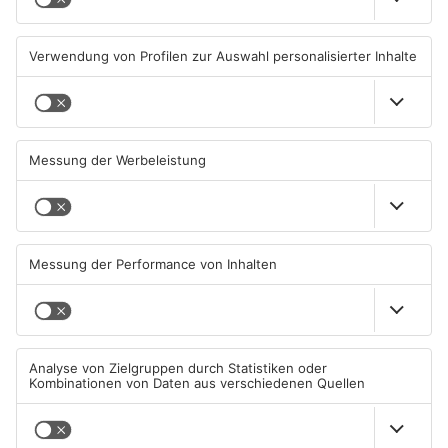
Hanau und Kahl
05.08.2026, 06:36 UHR IN
04.08.2026, 15:07 UHR IN
PRIMAVERALAND
PRIMAVERALAND
TOPNEWS
Kliniken im Primaveraland
Schüsse in Langenselbold,
melden mehr Patienten
Gelnhausen, Linsengericht
durch Hitze
und Miltenberg
04.08.2026, 07:50 UHR IN
03.08.2026, 13:00 UHR IN
PRIMAVERALAND
PRIMAVERALAND