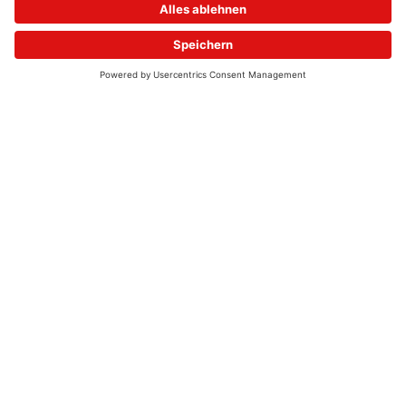
© 2026 - UKW-Frequenzen 100,4 & 99,4 & 90,8 | DAB+ | Alexa
Allgemeine Kontaktnummer