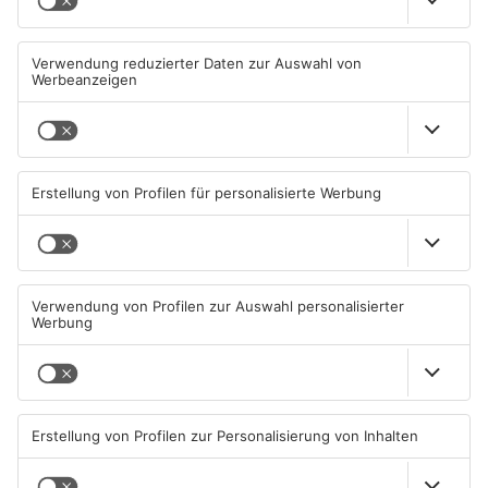
Schwimmbäder im
Waldbrandgefahr im
Primaveraland weisen teils
Primaveraland bleibt
erhebliche Mängel auf
weiterhin sehr hoch
06.08.2026, 06:37 UHR IN
06.08.2026, 06:34 UHR IN
PRIMAVERALAND
PRIMAVERALAND
TOPNEWS
Brände in Seligenstadt,
Gewässer im Primaveraland
Waldaschaff und zwischen
leiden unter Trockenheit