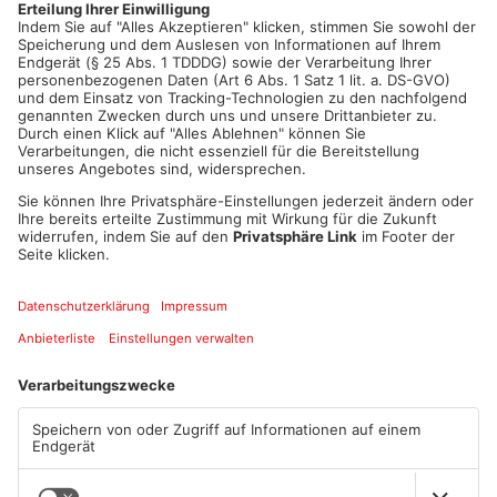
Artikel teilen
ANZEIGE
Mehr aus
Primaveraland
TOPNEWS
TOPNEWS