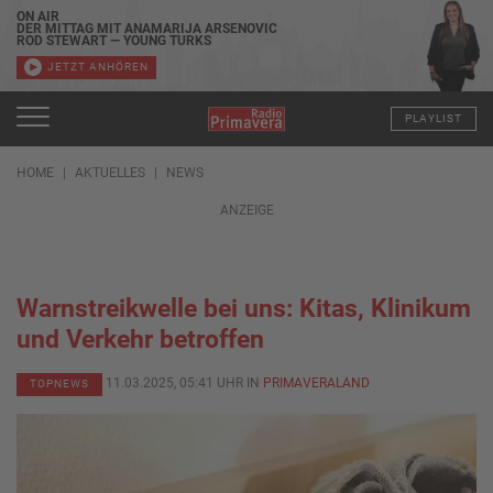
ON AIR
DER MITTAG MIT ANAMARIJA ARSENOVIC
ROD STEWART — YOUNG TURKS
JETZT ANHÖREN
PLAYLIST
HOME
AKTUELLES
NEWS
ANZEIGE
Warnstreikwelle bei uns: Kitas, Klinikum
und Verkehr betroffen
11.03.2025, 05:41 UHR IN
PRIMAVERALAND
TOPNEWS