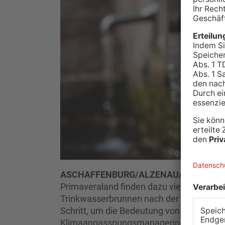
ASCHAFFENBURG/ALZENAU/SULZBAC
Primaveraland finden dazu viele Aktionen
Trinkwasserbrunnen nach der Winterpause
Schritt, um die Bedeutung von sauberem 
Klimaanpassnungsmanagerin der Stadt. 