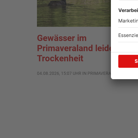
Gewässer im
Primaveraland leiden unte
Trockenheit
04.08.2026, 15:07 UHR IN PRIMAVERALAND