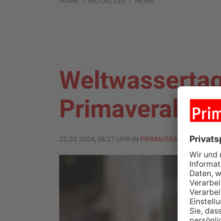
HOME
AKTUELLES
NEWS
Weltwassertag
Primaveraland
22.03.2024, 06:27 UHR IN
PRIMAVERALAND