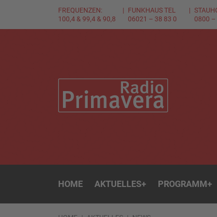
FREQUENZEN:
FUNKHAUS TEL
STAUH
100,4 & 99,4 & 90,8
06021 – 38 83 0
0800 –
HOME
AKTUELLES
+
PROGRAMM
+