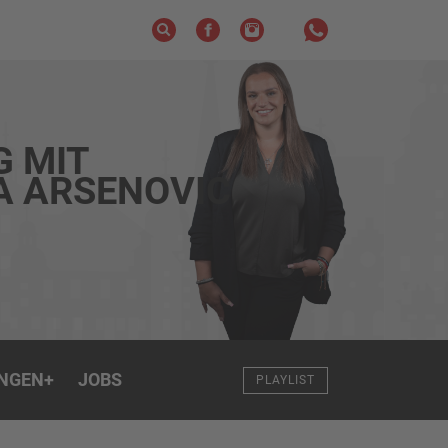
G MIT
A ARSENOVIC
NGEN
+
JOBS
PLAYLIST