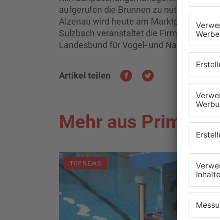
aufgerufen die Brunnen zu nutzen und gle
Alzenau wird heute am Marktplatz ein n
Sulzbach veranstaltet die Firma Sodent
Landesbund für Vogel- und Naturschutz u
Artikel teilen
Mehr aus Primaver
TOPNEWS