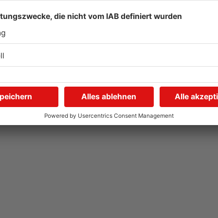
Kliniken im Primaveraland
S
r
melden mehr Patienten
G
durch Hitze
u
04.08.2026, 07:50 UHR IN PRIMAVERALAND
03