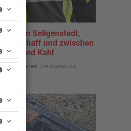
rände in Seligenstadt,
aldaschaff und zwischen
anau und Kahl
.08.2026, 06:36 UHR IN PRIMAVERALAND