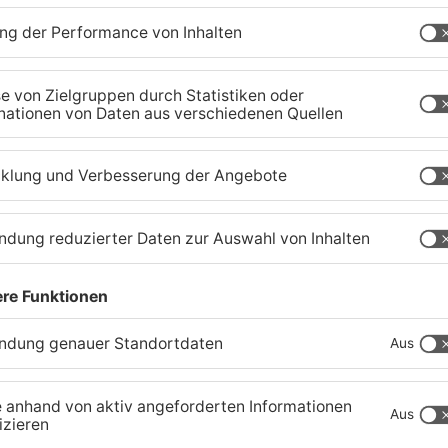
Waldbrandgefahr im
B
s
Primaveraland bleibt
W
weiterhin sehr hoch
H
06.08.2026, 06:34 UHR IN PRIMAVERALAND
05
TOPNEWS