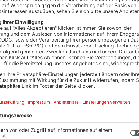
H.
Heute ist Weltwassertag – und auch bei uns im
 statt. In Aschaffenburg werden etwa die
 wieder eingeschaltet. Das sei ein wichtiger
Trinkwasser hervorzuheben, so Antonia Pfeiffer,
Die Menschen in Aschaffenburg sind dazu