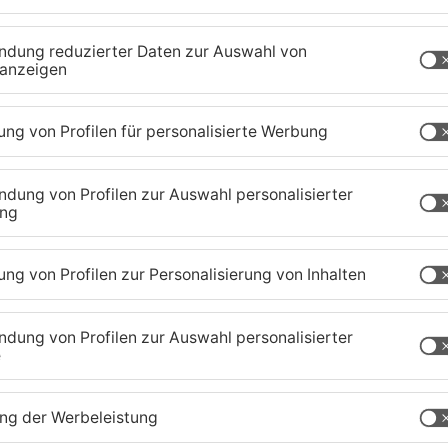
ichzeitig Ressourcen zu schützen. Auch in
euer Trinkwasserbrunnen in Betrieb genommen. In
haler Mineralbrunnen gemeinsam mit dem
nd lokalen Schulklassen die Wassererlebnistage.
aland
TOPNEWS