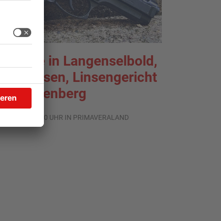
chüsse in Langenselbold,
elnhausen, Linsengericht
nd Miltenberg
.08.2026, 13:00 UHR IN PRIMAVERALAND