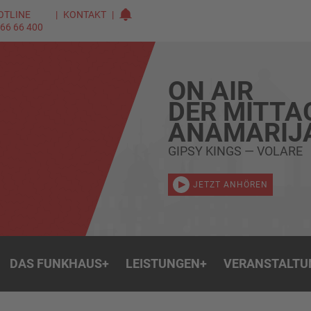
OTLINE
KONTAKT
 66 66 400
ON AIR
DER MITTA
ANAMARIJ
GIPSY KINGS — VOLARE
JETZT ANHÖREN
DAS FUNKHAUS
+
LEISTUNGEN
+
VERANSTALTU