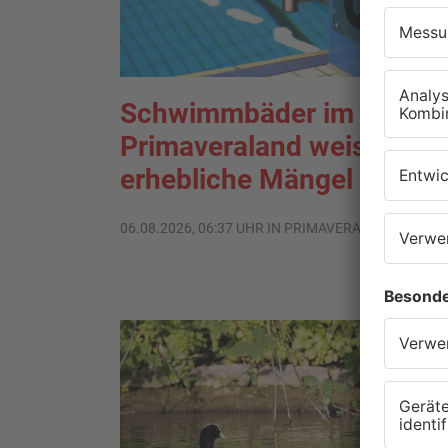
Schwimmbäder im
Primaveraland weisen teil
erhebliche Mängel auf
06.08.2026, 06:37 UHR IN PRIMAVERALAND