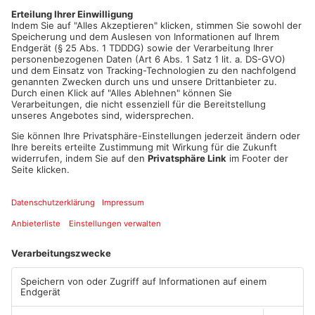
Sulzbach wurden kürzlich neue Bürgermeister gewählt: Grund
dafür war die Landtagswahl vergangenen Herbst. Martin Stock
und Thomas Zöller sind in den Landtag in München
eingezogen. Markus Krebs und Bernd Wetzel übernehmen nun
ihr Amt.
Artikel teilen
ANZEIGE
Mehr aus Kreis
Miltenberg