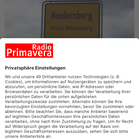
NIEDERNBERG.
Vor der Bürgermeisterwahl nächste Woche hat
es am Abend einen Schlagabtausch der vier Kandidaten
gegeben.
Kai Steigerwald von der CSU, Ralf Sendelbach von den Freien
Wählern, Sandra Kraus von der SPD oder der parteilose Steven
Klug: Einer von ihnen wird am 3. März zum Nachfolger vom
CSU-ler Jürgen Reinhard gewählt. Reinhard wollte nach über 23
Jahren Amtszeit nicht mehr kandidieren. Bei einer
Podiumsdiskussion zwischen den Kandidaten gestern Abend
waren über 500 Niedernberger zu Gast. Auch in Mönchberg und