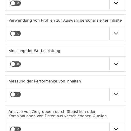
Sommerliche Temperaturen
Straße bei Windischbuchen
und jede Menge Live-Musik
wieder frei
01.08.2026, 21:20 UHR IN KREIS
31.07.2026, 11:48 UHR IN KREIS
MILTENBERG
MILTENBERG
Autofahrerin mit drei
Erlenbach: Dr. Dagmar
Promille in Eichenbühl
Sohlbach wird Leiterin der
gestoppt
Allgemein- und
Viszeralchirurgie