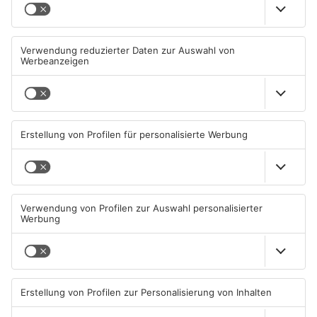
Miltenberg: Alkoholisierter
Zustand des Faulbacher
Rentner überschlägt sich bei
Gemeindewaldes soll erfasst
Autounfall
werden
04.08.2026, 13:30 UHR IN KREIS
04.08.2026, 06:33 UHR IN KREIS
MILTENBERG
MILTENBERG