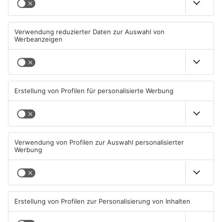
Wasserrohrbruch in
Einbruch ins Seligenstädter
Offenbach - mehrere Keller
Jugendzentrum scheitert
geflutet
08.08.2026, 23:30 UHR IN KREIS
06.08.2026, 13:56 UHR IN KREIS
OFFENBACH
OFFENBACH