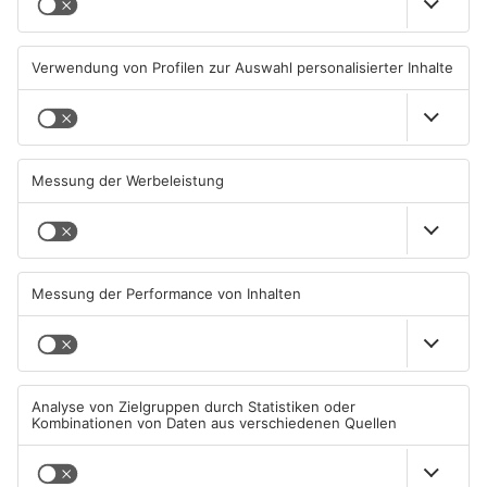
Trinkwasserbrunnen in
Senior vor Offenbacher Bank
Obertshausen mit Keimen
abgelenkt und bestohlen
belastet
06.08.2026, 06:45 UHR IN KREIS
05.08.2026, 13:42 UHR IN KREIS
OFFENBACH
OFFENBACH
Igel verursacht
Hier brauchen Autofahrer in
Polizeieinsatz in Mühlheimer
Rodgau jetzt mehr Geduld
Supermarkt
04.08.2026, 07:54 UHR IN KREIS
04.08.2026, 06:47 UHR IN KREIS
OFFENBACH
OFFENBACH