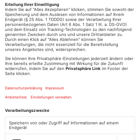
Siegerkonzept soll als Grundlage für die künftigen
städtebaulichen Entscheidungen in Obertshausen dienen.
Artikel teilen
ANZEIGE
Mehr aus Kreis
Offenbach