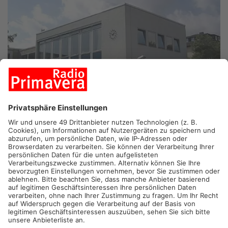
OBERTSHAUSEN.
Im Obertshäuser Bürgerhaus wird heute der
Sieger des B448-Wettbewerbs gekürt. Auch ein Staatssekretär
aus dem hessischen Wirtschaftsministerium hat sich dazu
angekündigt.
Seit Jahrzehnten zerschneidet die vierspurige Bundesstraße
448 Obertshausen in zwei Teile. Wie können Obertshausen und
Hausen besser städtebaulich miteinander verschmolzen
werden – dafür hatte die Stadt einen Wettbewerb
ausgeschrieben. Drei Konzepte haben es in die Endauswahl
geschafft und werden dafür heute Abend prämiert. Das