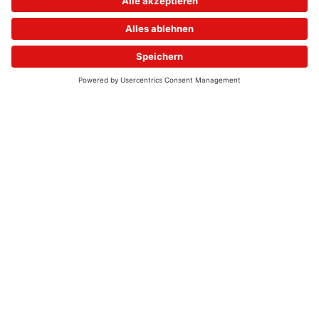
© 2026 - UKW-Frequenzen 100,4 & 99,4 & 90,8 | DAB+ | Alexa