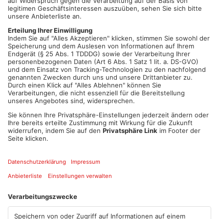
Der Brand der Kirche hatte die Gemeinde schwer getroffen,
doch nun kann sie voller Hoffnung in die Zukunft blicken. Die
Wiedereröffnung war ein Symbol für den Neuanfang und das
große Engagement, die Kirche nach den Zerstörungen
wiederaufzubauen. Mit der Wiedereröffnung wird ein Stück
Normalität zurückgebracht, und die Gläubigen können wieder
in gewohnter Umgebung ihre Gottesdienste feiern.
Einladung von Pfarrer Andreas Schweimer
Pfarrer Andreas Schweimer lädt alle Gläubigen und Besucher
herzlich zu den Gottesdiensten an den bevorstehenden
Feiertagen ein. Die neu eingeweihte Kirche bietet wieder Raum
für Gemeinschaft, Gebet und Besinnung. Besonders zur
Weihnachtszeit ist die Kirche ein Ort der Ruhe und des Trostes,
an dem die Gemeinde zusammenkommt, um das Fest der
Geburt Christi zu feiern.
Artikel teilen
ANZEIGE