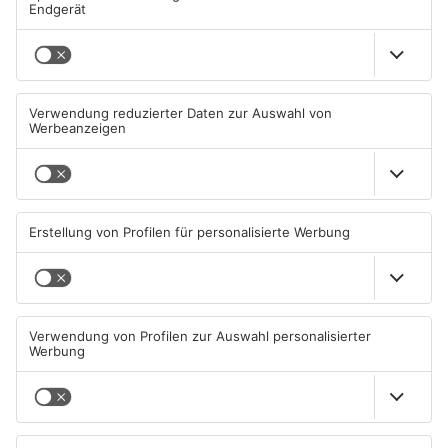
Mehr aus Main-
Kinzig-Kreis
Gute Nachrichten für Pendler
Wächtersbacher
im Main-Kinzig-Kreis und in
Schwimmbad bleibt heute
Hanau
geschlossen
06.08.2026, 11:33 UHR IN MAIN-
05.08.2026, 07:31 UHR IN MAIN-