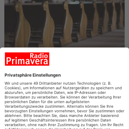
GELNHAUSEN.
Nach dem dramatischen Kirchenbrand vor fast
zwei Jahren wurde die Katholische Kirche in Gelnhausen-
Meerholz nun endlich wieder eingeweiht. Die Maria Königin
Kirche steht der Gemeinde wieder offen, und die Freude über
die Wiedereröffnung ist groß. Am 4. Advent zeigte sich die
überwältigende Anteilnahme der Gemeinde, die den
Gottesdienstbesuch zu einem ganz besonderen Ereignis
machte.
Ein neuer Anfang nach dem Brand