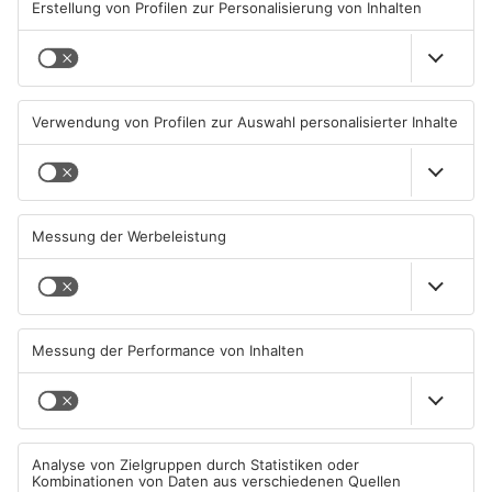
KINZIG-KREIS
KINZIG-KREIS
TOPNEWS
TOPNEWS
Neue Sperrungen rund um
Gleisarbeiten sollen
Biebergemünd
Feldbrand in Nidderau
ausgelöst haben
02.08.2026, 08:33 UHR IN MAIN-
31.07.2026, 06:25 UHR IN MAIN-
KINZIG-KREIS
KINZIG-KREIS