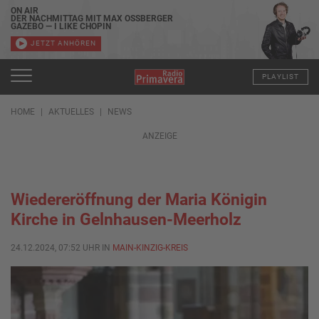
ON AIR
DER NACHMITTAG MIT MAX OSSBERGER
GAZEBO — I LIKE CHOPIN
JETZT ANHÖREN
PLAYLIST
HOME
AKTUELLES
NEWS
ANZEIGE
Wiedereröffnung der Maria Königin
Kirche in Gelnhausen-Meerholz
24.12.2024, 07:52 UHR IN
MAIN-KINZIG-KREIS