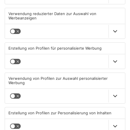
Müll wird in Kreisen
Schwimmbäder im
Aschaffenburg und
Primaveraland weisen teils
Miltenberg früher abgeholt
erhebliche Mängel auf
07.08.2026, 09:25 UHR IN
06.08.2026, 06:37 UHR IN
PRIMAVERALAND
PRIMAVERALAND
TOPNEWS
TOPNEWS
Waldbrandgefahr im
Brände in Seligenstadt,
Primaveraland bleibt
Waldaschaff und zwischen
weiterhin sehr hoch
Hanau und Kahl
06.08.2026, 06:34 UHR IN
05.08.2026, 06:36 UHR IN