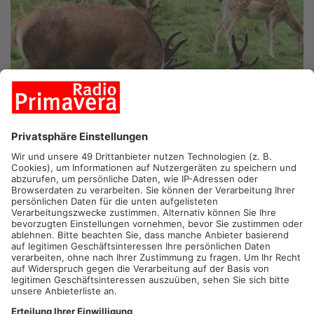
PRIMAVERALAND.
Heute Morgen sind im Wildpark Büdingen
vier Tiere tot aufgefunden worden. Das hat der Tierpark heute
mitgeteilt. Ob es sich um einen Wolfsriss handelt, ist noch
unklar, laut Bürgermeister Benjamin Harris deuten erste Spuren
darauf. Für Klarheit sollen Proben sorgen, die im Senckenberg-
Zentrum in Gelnhausen ausgewertet werden. In der Region um
den Spessart ist es im letzten Jahr immer wieder zu
Wolfsrissen gekommen.
Artikel teilen