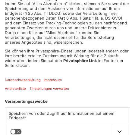
ANZEIGE
Mehr aus
Primaveraland
TOPNEWS