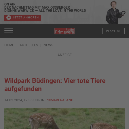
ON AIR
DER NACHMITTAG MIT MAX OSSBERGER
DIONNE WARWICK — ALL THE LOVE IN THE WORLD
JETZT ANHÖREN
PLAYLIST
HOME
AKTUELLES
NEWS
ANZEIGE
Wildpark Büdingen: Vier tote Tiere
aufgefunden
14.02.2024, 17:36 UHR IN
PRIMAVERALAND