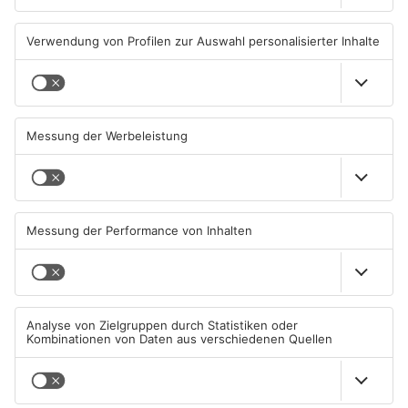
PRIMAVERALAND
PRIMAVERALAND
TOPNEWS
Gewässer im Primaveraland
Kliniken im Primaveraland
leiden unter Trockenheit
melden mehr Patienten
durch Hitze
04.08.2026, 15:07 UHR IN
04.08.2026, 07:50 UHR IN
PRIMAVERALAND
PRIMAVERALAND