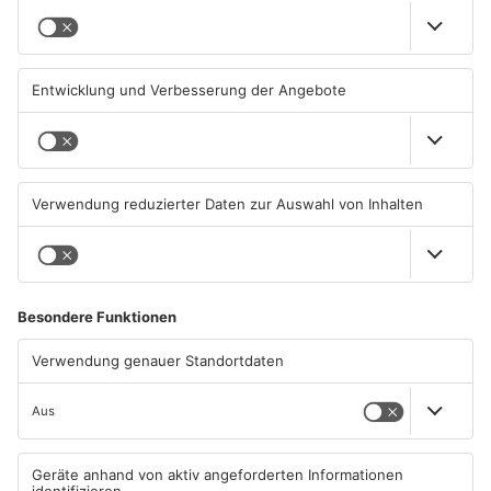
Autofahrerin mit drei
Erlenbach: Dr. Dagmar
Promille in Eichenbühl
Sohlbach wird Leiterin der
gestoppt
Allgemein- und
Viszeralchirurgie
31.07.2026, 11:45 UHR IN KREIS
31.07.2026, 11:35 UHR IN KREIS
MILTENBERG
MILTENBERG