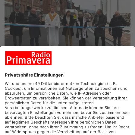
KLINGENBERG.
In Klingenberg am Main ist die Wilhelmstraße
in der Ortsdurchfahrt nach rund anderthalb Jahren Bauzeit
wieder für den Verkehr freigegeben. Die Staatsstraße 2309
wurde dabei deutlich verbreitert, Leitungen wurden erneuert
und neue Gehwege sowie Parkstreifen angelegt. Laut Bauamt
soll das frühere Nadelöhr damit entschärft und die Sicherheit
für Auto-, Rad- und Fußverkehr spürbar verbessert werden. Die
Kosten für den Ausbau liegen bei rund 3,5 Millionen Euro.