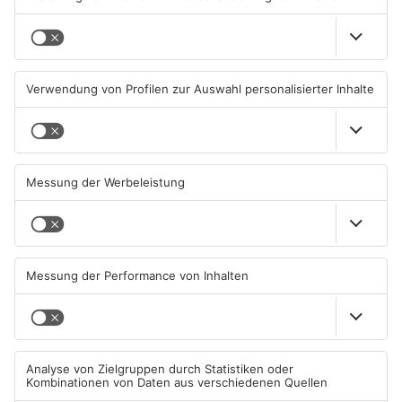
Sommerliche Temperaturen
Straße bei Windischbuchen
und jede Menge Live-Musik
wieder frei
01.08.2026, 21:20 UHR IN KREIS
31.07.2026, 11:48 UHR IN KREIS
MILTENBERG
MILTENBERG