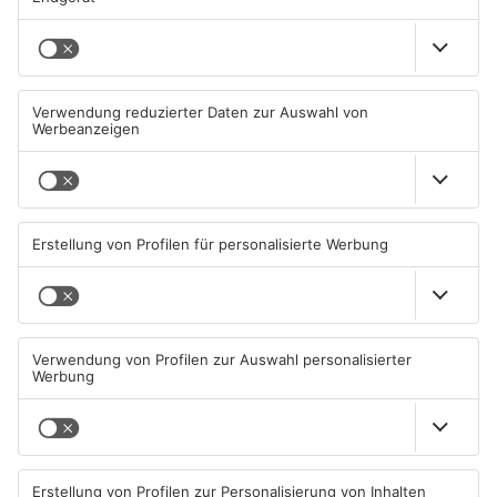
Mehr aus Kreis
Miltenberg
Miltenberg: Alkoholisierter
Zustand des Faulbacher
Rentner überschlägt sich bei
Gemeindewaldes soll erfasst
Autounfall
werden
04.08.2026, 13:30 UHR IN KREIS
04.08.2026, 06:33 UHR IN KREIS
MILTENBERG
MILTENBERG