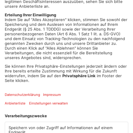
Mehr zum Thema
Bürgermeister Ralf Reichwein erzählte uns im Primavera-Interview:
00:16
PLAY
MUTE
Artikel teilen
ANZEIGE