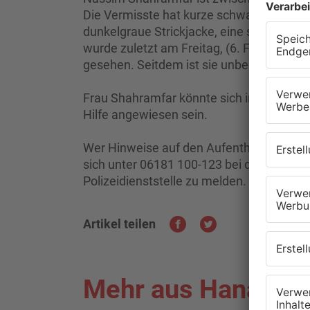
Die Vermisste hat kurze schwarze Haare.
dunkelgraue Strickjacke, eine schwarze
wurde zuletzt am Freitag, (6. Februar) ge
gesehen. Seitdem ist sie unbekannten Au
Frau Shahramfar könnte sich in einem hi
Hilfe angewiesen sein.
Wer Hinweise auf den Aufenthaltsort vo
sich unter 06181 100-123 bei der Kriminal
Polizeidienststelle zu melden.
Artikel teilen
Mehr aus Hanau