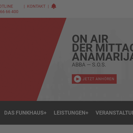
OTLINE
KONTAKT
 66 66 400
ON AIR
DER MITTA
ANAMARIJ
ABBA — S.O.S.
JETZT ANHÖREN
DAS FUNKHAUS
+
LEISTUNGEN
+
VERANSTALTU