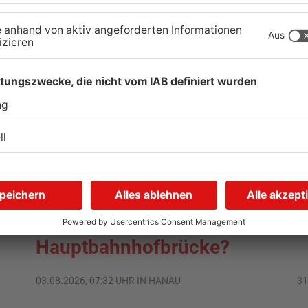
TOPNEWS
Hanau: Blindgänger in der
K
Nähe der
F
Hauptbahnhofbrücke?
03.08.2026, 07:32 UHR IN HANAU
31