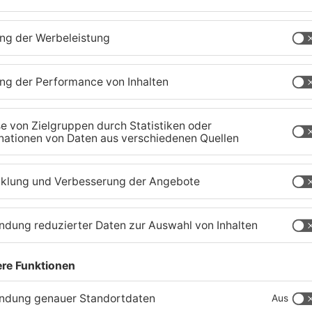
TOPNEWS
r
Frau in Hanau gewaltsam
P
umgekommen: Mann
V
festgenommen
G
05.08.2026, 12:47 UHR IN HANAU
05