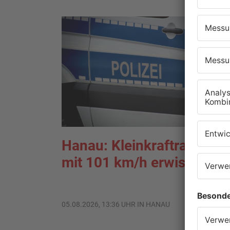
Hanau: Kleinkraftradfahre
mit 101 km/h erwischt
05.08.2026, 13:36 UHR IN HANAU