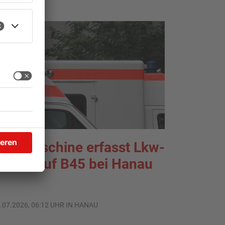
ehrmaschine erfasst Lkw-
ahrer auf B45 bei Hanau
.07.2026, 06:12 UHR IN HANAU