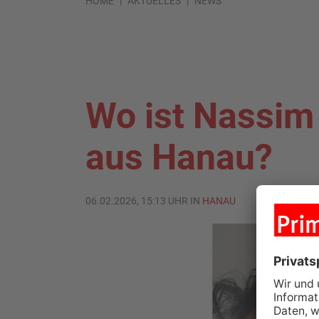
HOME
AKTUELLES
NEWS
Wo ist Nassim
aus Hanau?
06.02.2026, 15:13 UHR IN
HANAU