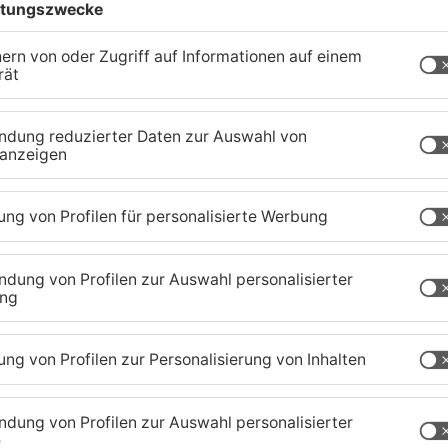
 Zum Zeitpunkt ihres Verschwindens trug sie eine
 Jogginghose und schwarze Schuhe. Die Gesuchte
gen 10.45 Uhr, in der Julius-Leber-Straße in Hanau
fenthaltes.
lflosem Zustand befinden und auf medizinische
n Nassim Shahramfar geben kann, wird gebeten,
polizei in Hanau oder bei jeder anderen