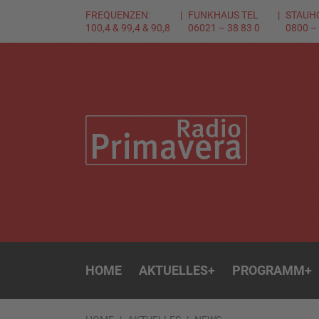
FREQUENZEN:
FUNKHAUS TEL
STAUH
100,4 & 99,4 & 90,8
06021 – 38 83 0
0800 –
HOME
AKTUELLES
+
PROGRAMM
+