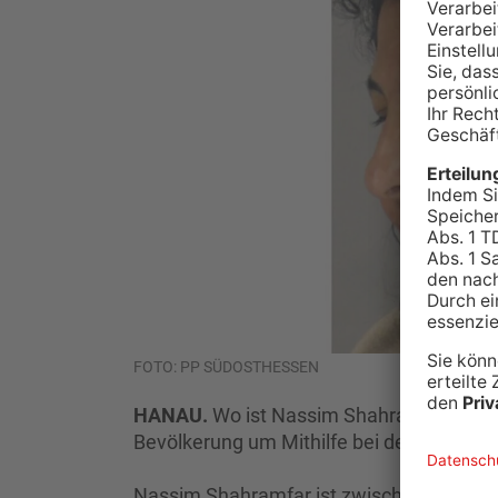
FOTO: PP SÜDOSTHESSEN
HANAU.
Wo ist Nassim Shahramfar? Das fr
Bevölkerung um Mithilfe bei der Suche na
Nassim Shahramfar ist zwischen 1,75 und