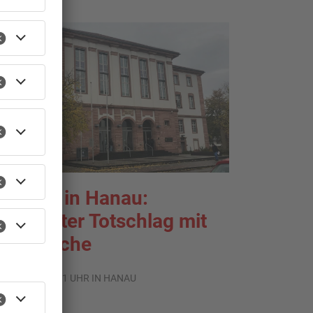
TOPNEWS
rozess in Hanau:
ersuchter Totschlag mit
lasflasche
.08.2026, 06:31 UHR IN HANAU