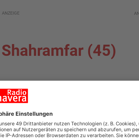
ANZEIGE
A
 Shahramfar (45)