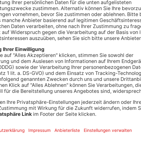
agt die Kriminalpolizei in Hanau und bittet die
ch der 45 Jahre alten Vermissten.
 1,80 Meter groß Meter und von schlanker Statur.