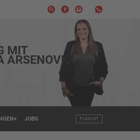
G MIT
A ARSENOVIC
NGEN
+
JOBS
PLAYLIST