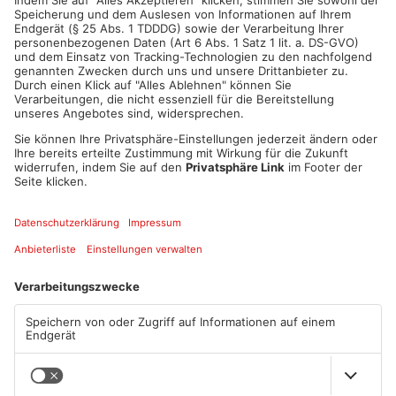
ANZEIGE
Mehr aus Kreis
Miltenberg
Miltenberg: Alkoholisierter
Zustand des Faulbacher
Rentner überschlägt sich bei
Gemeindewaldes soll erfasst