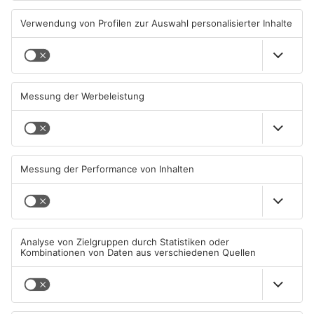
Autofahrerin mit drei
Erlenbach: Dr. Dagmar
Promille in Eichenbühl
Sohlbach wird Leiterin der
gestoppt
Allgemein- und
Viszeralchirurgie
31.07.2026, 11:45 UHR IN KREIS
31.07.2026, 11:35 UHR IN KREIS
MILTENBERG
MILTENBERG