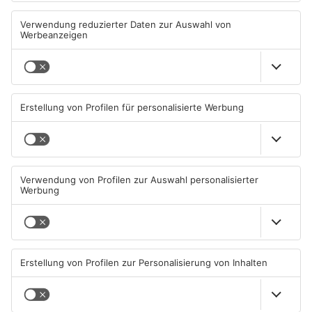
Autounfall
werden
04.08.2026, 13:30 UHR IN KREIS
04.08.2026, 06:33 UHR IN KREIS
MILTENBERG
MILTENBERG
Sommerliche Temperaturen
Straße bei Windischbuchen
und jede Menge Live-Musik
wieder frei
01.08.2026, 21:20 UHR IN KREIS
31.07.2026, 11:48 UHR IN KREIS
MILTENBERG
MILTENBERG