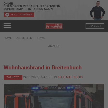
ON AIR
DER MORGEN MIT DANIEL FLECKENSTEIN
SUPERTRAMP — ITS RAINING AGAIN
JETZT ANHÖREN
PLAYLIST
HOME
AKTUELLES
NEWS
ANZEIGE
Wohnhausbrand in Breitenbuch
24.11.2022, 15:47 UHR IN
KREIS MILTENBERG
TOPNEWS