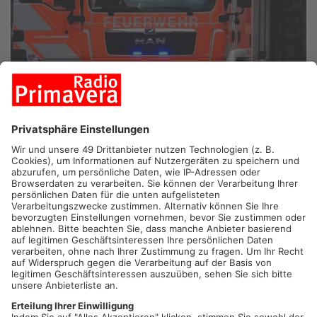
KIRCHZELL-BREITENBUCH.
In Breitenbuch hat es in den
frühen Morgenstunden einen Wohnhausbrand gegeben.
Verletzt wurde niemand. Aller Bewohner konnten sich
rechtzeitig ins Freie retten. Die Brandursache ist bislang
unklar. Der Sachschaden beläuft sich auf eine sechsstellige
Summe.
Artikel teilen