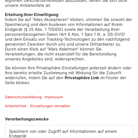
Krankheitszahlen wider. Nach Recherchen von Radio
Primavera sind dem Gesundheitsamt in Aschaffenburg in
diesem Jahr bereits 86 Borreliose-Fälle gemeldet worden –
mehr als im gesamten Vorjahr. Auch im Landkreis Miltenberg
sind die Zahlen gestiegen: Dort wurden bislang 63 Fälle
registriert. Borreliose wird durch Bakterien ausgelöst, die beim
Zeckenstich übertragen werden können. In Hessen fehlt
bislang eine einheitliche Meldepflicht – deshalb ist das
Gesamtbild dort schwerer einzuschätzen, teilen uns die
Gesundheitsämter in Dietzenbach, Gelnhausen und Darmstadt
auf Nachfrage mit.
Artikel teilen
ANZEIGE