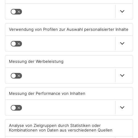
TOPNEWS
Beobachtungsflüge im
Müll wird in Kreisen
Primaveraland wegen
Aschaffenburg und
Waldbrandgefahr
Miltenberg früher abgeholt
08.08.2026, 09:33 UHR IN
07.08.2026, 09:25 UHR IN
PRIMAVERALAND
PRIMAVERALAND
TOPNEWS
TOPNEWS