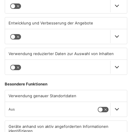
Schwimmbäder im
Waldbrandgefahr im
Primaveraland weisen teils
Primaveraland bleibt
erhebliche Mängel auf
weiterhin sehr hoch
06.08.2026, 06:37 UHR IN
06.08.2026, 06:34 UHR IN
PRIMAVERALAND
PRIMAVERALAND