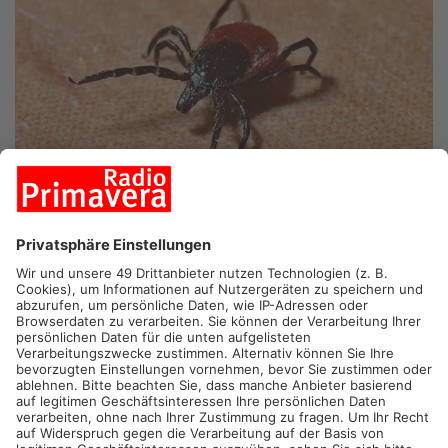
ASCHAFFENBURG/MILTENBERG/GELNHAUSEN.
Die
Zeckensaison im Primaveraland dauert in diesem Jahr länger
als üblich – und das hat spürbare Folgen: Denn Zecken
übertragen unter anderem die Infektionskrankheit Borreliose.
Und die Zahl der gemeldeten Fälle bei uns ist im Vergleich zu
den Vorjahren deutlich gestiegen.
Wärmere Winter, feuchte Frühjahre und lange, warme Sommer
– diese Bedingungen lassen Zecken früher aktiv werden und
länger überleben. Laut dem Robert-Koch-Institut profitieren die
Tiere vom Klimawandel – und das spiegelt sich auch in den