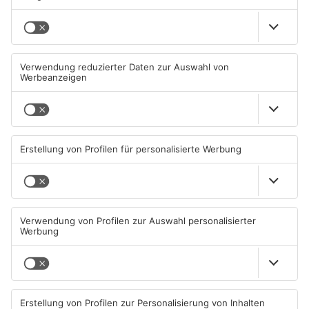
Mehr aus
Primaveraland
TOPNEWS
Diese Maislabyrinthe im
Ferienende: ADAC erwartet
Primaveraland haben schon
Stau-Wochenende im
geöffnet
Primaveraland
08.08.2026, 09:45 UHR IN
08.08.2026, 09:39 UHR IN
PRIMAVERALAND
PRIMAVERALAND