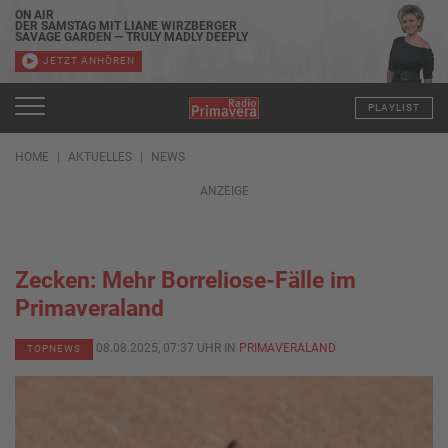
ON AIR
DER SAMSTAG MIT LIANE WIRZBERGER
SAVAGE GARDEN — TRULY MADLY DEEPLY
JETZT ANHÖREN
PLAYLIST
HOME
AKTUELLES
NEWS
ANZEIGE
Zecken: Mehr Borreliose-Fälle im
Primaveraland
08.08.2025, 07:37 UHR IN
PRIMAVERALAND
TOPNEWS