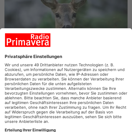
LEIDERSBACH.
In Leidersbach sind zwei gewilderte Rehe
entdeckt worden. Gefunden hatte sie ein Jagdberechtigter auf
einem Feld in der Verlängerung der Brunnengasse. Dem
Sachstand nach müssen die Wildtiere in der Zeit zwischen
Montagabend und Dienstagvormittag erlegt worden sein. Eine
berechtigte Jagd kann derzeit ausgeschlossen werden. Jetzt
ermittelt die Polizei wegen Jagdwilderei.
Artikel teilen