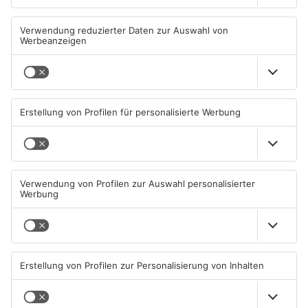
Miltenberg: Alkoholisierter
Zustand des Faulbacher
Rentner überschlägt sich bei
Gemeindewaldes soll erfasst
Autounfall
werden
04.08.2026, 13:30 UHR IN KREIS
04.08.2026, 06:33 UHR IN KREIS
MILTENBERG
MILTENBERG
Sommerliche Temperaturen
Straße bei Windischbuchen
und jede Menge Live-Musik
wieder frei
01.08.2026, 21:20 UHR IN KREIS
31.07.2026, 11:48 UHR IN KREIS
MILTENBERG
MILTENBERG