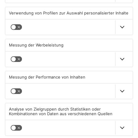
Autofahrerin mit drei
Erlenbach: Dr. Dagmar
Promille in Eichenbühl
Sohlbach wird Leiterin der
gestoppt
Allgemein- und
Viszeralchirurgie
31.07.2026, 11:45 UHR IN KREIS
31.07.2026, 11:35 UHR IN KREIS
MILTENBERG
MILTENBERG