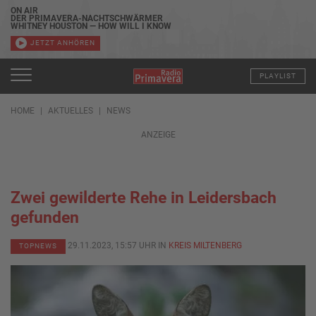
ON AIR
DER PRIMAVERA-NACHTSCHWÄRMER
WHITNEY HOUSTON — HOW WILL I KNOW
JETZT ANHÖREN
PLAYLIST
HOME
AKTUELLES
NEWS
ANZEIGE
Zwei gewilderte Rehe in Leidersbach
gefunden
29.11.2023, 15:57 UHR IN
KREIS MILTENBERG
TOPNEWS