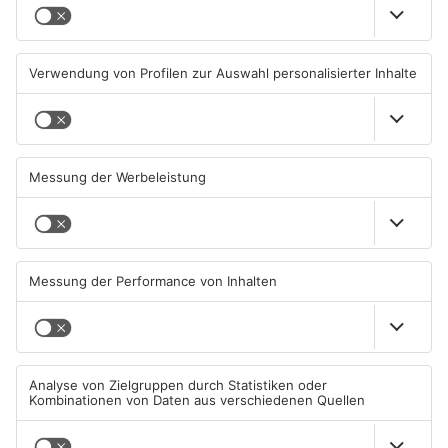
Große Baustelle in
Feuerwerk löst wohl Brand in
Aschaffenburger Innenstadt
Aschaffenburg-Schweinheim
beendet
aus
05.08.2026, 06:40 UHR IN
04.08.2026, 13:21 UHR IN
ASCHAFFENBURG
ASCHAFFENBURG
TOPNEWS
Aschaffenburg: Prozess um
AB: Sperrmüllpresse brennt
schweren E-Scooter-Raub
auf Recyclinghof
beginnt