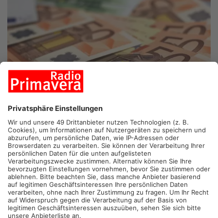
ASCHAFFENBURG.
Gleich zwei Mal gibt es heute
Unterstützung von der Sparkasse Aschaffenburg Miltenberg. In
Aschaffenburg werden heute die Sieger des Börsenlernspiels
ausgezeichnet. Und auch die TH Aschaffenburg profitiert.
Wie lege ich mein Geld richtig an? Das konnten Schülerinnen
und Schüler am Bayerischen Untermain die vergangenen
Monate lernen – beim sogenannten „Planspiel Börse“ der
Sparkasse Aschaffenburg Miltenberg. Im Zeitraum von
Oktober bis Januar konnten die Schülerteams mit einem
fiktiven Betrag von 50.000 Euro verschiedene Anlagestrategien