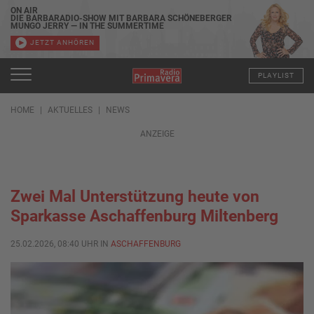
ON AIR
DIE BARBARADIO-SHOW MIT BARBARA SCHÖNEBERGER
MUNGO JERRY — IN THE SUMMERTIME
JETZT ANHÖREN
PLAYLIST
HOME
AKTUELLES
NEWS
ANZEIGE
Zwei Mal Unterstützung heute von
Sparkasse Aschaffenburg Miltenberg
25.02.2026, 08:40 UHR IN
ASCHAFFENBURG