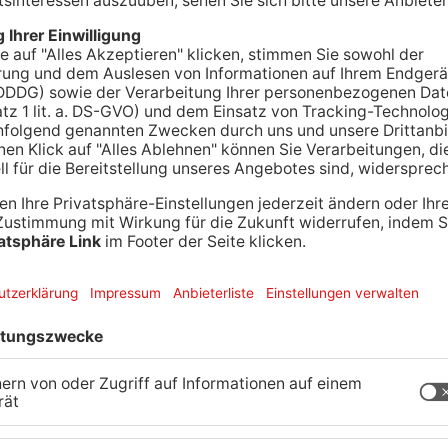
 die kommende Saison bei der Aschaffenburger
iklas Biehrer haben jetzt zwei weitere Spieler ihre
é kam zur letzten Saison vom Hessenligist FC
insgesamt 34 Pflichspiele. Der gebürtige
erpause aus Spanien verpflichtet. Beide