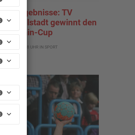
portergebnisse: TV
roßwallstadt gewinnt den
ntermain-Cup
.08.2026, 07:38 UHR IN SPORT
TOPNEWS