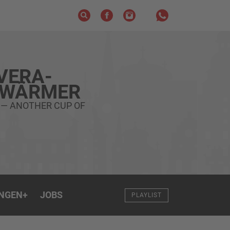
VERA-
HWÄRMER
 — ANOTHER CUP OF
NGEN
+
JOBS
PLAYLIST