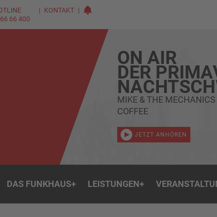
OTLINE
KONTAKT
 66 66 400
ON AIR
DER PRIMA
NACHTSC
MIKE & THE MECHANICS
COFFEE
JETZT ANHÖREN
DAS FUNKHAUS
+
LEISTUNGEN
+
VERANSTALTU