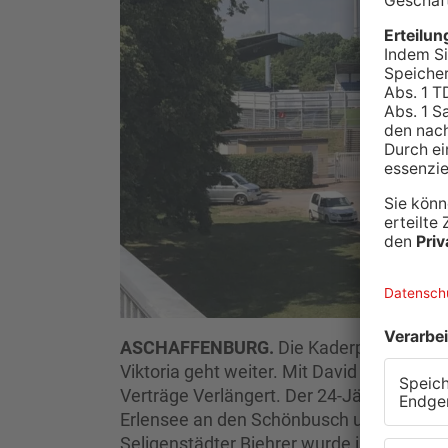
ASCHAFFENBURG.
Die Kaderplanung für
Viktoria geht weiter. Mit David Néné und N
Verträge Verlängert. Der 24-Jährige Nén
Erlensee an den Schönbusch und bestritt 
Seligenstädter Biehrer wurde in der Wint