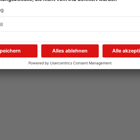
Saisonstart für Viktoria
U
Aschaffenburg und Bayern
H
Alzenau
G
01.08.2026, 08:40 UHR IN SPORT
01