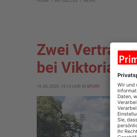
HOME
AKTUELLES
NEWS
Zwei Vertrags
bei Viktoria A
16.06.2025, 19:13 UHR IN
SPORT