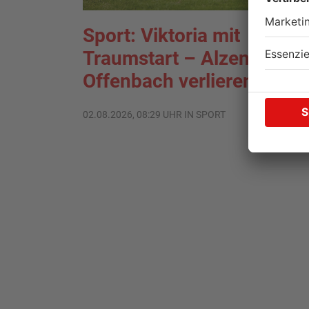
Sport: Viktoria mit
Traumstart – Alzenau und
Offenbach verlieren
02.08.2026, 08:29 UHR IN SPORT