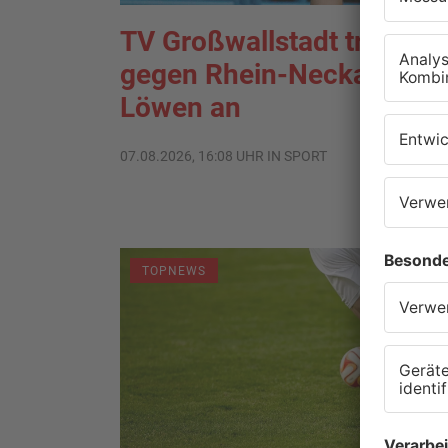
TV Großwallstadt tritt
gegen Rhein-Neckar
Löwen an
07.08.2026, 16:08 UHR IN SPORT
TOPNEWS