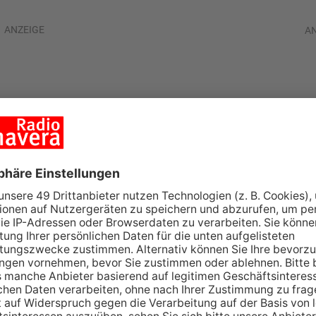
ANZEIGE
A
verlängerungen
schaffenburg