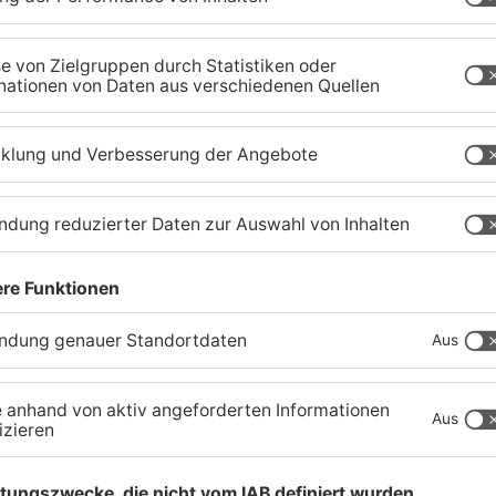
Fußball: Viktoria
S
Aschaffenburg verliert
G
gegen TSV-Aubstadt
U
05.08.2026, 04:30 UHR IN SPORT
03
TOPNEWS