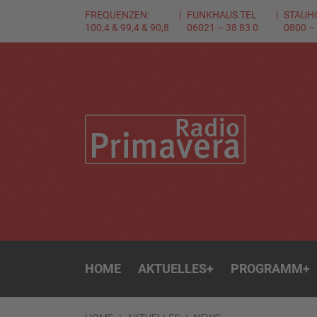
FREQUENZEN:
FUNKHAUS TEL
STAUH
100,4 & 99,4 & 90,8
06021 – 38 83 0
0800 –
HOME
AKTUELLES
+
PROGRAMM
+