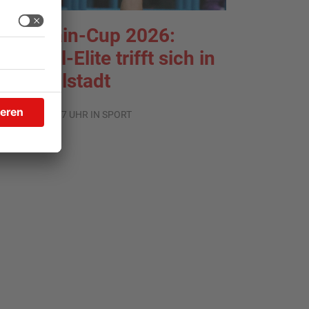
ntermain-Cup 2026:
andball-Elite trifft sich in
roßwallstadt
.08.2026, 08:37 UHR IN SPORT