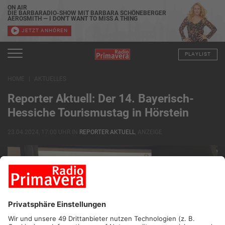
ON AIR
DIE BARBARADIO-SHOW MIT BARBARA SCHÖNEBERGER
AEROSMITH — I DON'T WANT TO MISS A THING
JETZT ANHÖREN
PLAYLIST
HOME
AKTUELLES
Reporter Aktuell: Der 14. Bayerisch-
Hessiche Tourismustag in Hörstein
23.04.2024, 17:00 UHR IN
REPORTER AKTUELL
, ANZEIGE