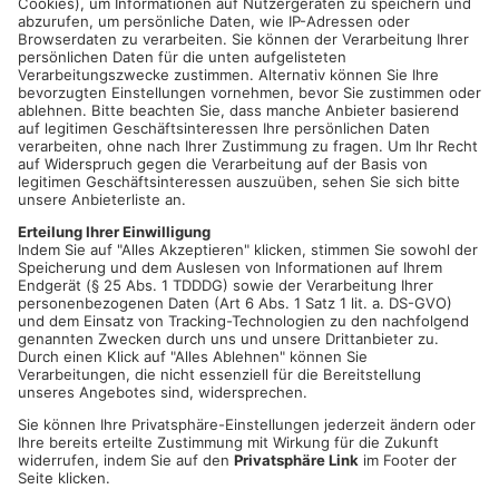
ALZENAU-HÖRSTEIN.
Am Nachmittag fand der 14. Bayerisch-
Hessische Tourismustag der IHK Aschaffenburg statt. Mit vor
Ort war auch Geschäftsführer der EURO 2024 GmbH Markus
Stenger von dem DFB. Ausgeführt wurde das Event in der
Fußball-Golf-Anlage "Flight". Bei der Veranstaltung durfte
selbstverständlich auch ein wenig gekickt werden.