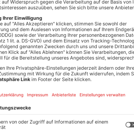
 muss frieren. Oder doch nicht? In Hörstein müssen die Golf
ias Goldhammer hat sich an den Golfschläger gewagt un