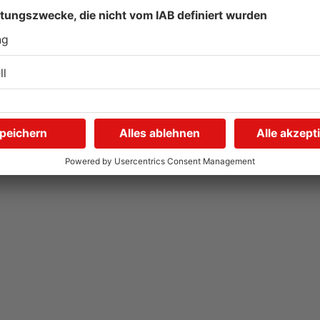
Flecko vs. Ana: Wer kriegt
F
das Toast schneller runter?
29.06.2026, 14:01 UHR IN REPORTER AKTUELL
22