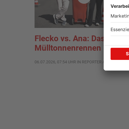
Flecko vs. Ana: Das
Mülltonnenrennen
06.07.2026, 07:54 UHR IN REPORTER AKTUELL