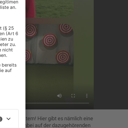
er nicht zittern! Hier gibt es nämlich eine
d sich nebenbei auf der dazugehörenden