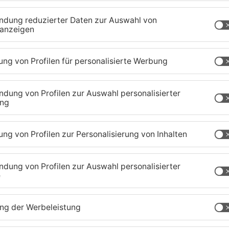
r Region gemessen...
 über das wir berichten sollen? Sch