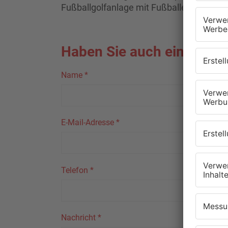
Fußballgolfanlage mit Fußballern aus de
Haben Sie auch ein Thema,
Name
*
E-Mail-Adresse
*
Telefon
*
Nachricht
*