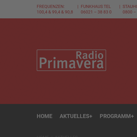
FREQUENZEN:
FUNKHAUS TEL
STAUH
100,4 & 99,4 & 90,8
06021 – 38 83 0
0800 –
HOME
AKTUELLES
+
PROGRAMM
+