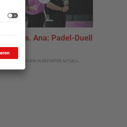
lecko vs. Ana: Padel-Duell
.06.2026, 13:00 UHR IN REPORTER AKTUELL