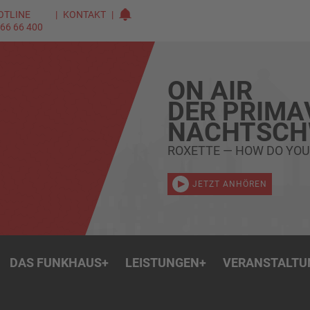
OTLINE
KONTAKT
 66 66 400
ON AIR
DER PRIMA
NACHTSC
ROXETTE — HOW DO YOU
JETZT ANHÖREN
DAS FUNKHAUS
+
LEISTUNGEN
+
VERANSTALTU