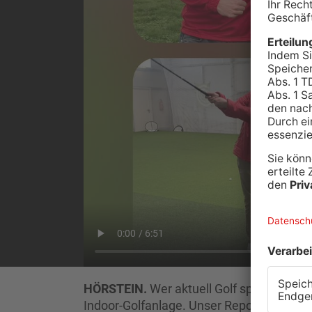
HÖRSTEIN.
Wer aktuell Golf spielen will,
Indoor-Golfanlage. Unser Reporter Matth