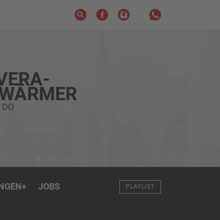
VERA-
HWÄRMER
 DO
NGEN
+
JOBS
PLAYLIST