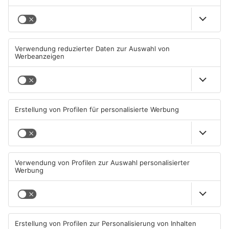
Hailer in der Sport und Kulturhalle
22. März: Paddy goes to Holyhead – irischer Abend im
Dorfgemeinschaftshaus Höchst
Freigericht
15. März: Ebbelwoiabend im Vereinsheim DJK
16. März: Frühjahrskonzert des Musikvereins Harmonie
Neuses in der Mehrzweckhalle
17. März: Frühjahrs-Mitsingen in Altenmittlau
23. - 24. März: Frühjahrskonzert des Musikvereins 1921
Bernbach
29. März: Forellen Räuchern in Bernbach, Neuses und
Somborn
Hasselroth
23. März: 30-jähriges Jubiläum Ostermarkt
Maintal
13. März: Klangrazzia – Das Kabarett-Comedy-Konzert
mit „Meier und die Geier“
23. März: Akademische Feier des Gesangvereins
Eintracht 1874 e. V. zum 150-jährigen Jubiläum