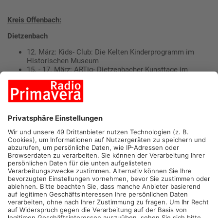
Kreis Offenbach:
Dietzenbach
12. März: Kids- Club: Die Kelten Kinderprogramm im
Historischen Museum
15. - 17. März: ARTig- Dietzenbacher Kunsttage im
Capitol
17. März: MontiMärktchen auf dem Montessori-Campus
Hainburg
16. März: Konzert der Haydngesellschaft in der
Kulturfabrik ab 20 Uhr
31. März: Ostern einmal anders am Schlossberg ab 5 Uhr
Heusenstamm
16. März: Frühlingskonzert der Musikschule
Heusenstamm
17. März: Sportlerehrungen 2023 der Stadt
Heusenstamm
23. März: Frühlingsmarkt Förderverein Lebensbilder e.V.