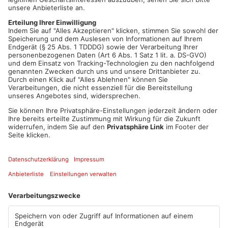
Mainhausen
30. März: Osterwein der Katholischen Kirchengemeinde
St. Killian
Obertshausen
29. März: Kleiner Ostereiermarkt und Kinder-Osterbasteln
im Karl-Meyer-Haus
Rödermark
15. März: Musik im Bücherturm
23. März: Ostermarkt der KFD Frauen
Rodgau
17. März: Hausmesse im Mütterzentrum Frauenzimmer
Rodgau e.V.
20. März: Ehrenabend mit Auszeichnung für Sportler,
Züchter und Kulturträger aus 2023
Main-Kinzig-Kreis:
Gelnhausen
16. März: Frühjahrskonzert zum Jubiläum Meerholz-