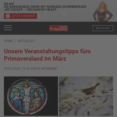
ON AIR
DIE BARBARADIO-SHOW MIT BARBARA SCHÖNEBERGER
JOE COCKER — UNCHAIN MY HEART
JETZT ANHÖREN
PLAYLIST
HOME
AKTUELLES
Unsere Veranstaltungstipps fürs
Primaveraland im März
29.02.2024, 15:30 UHR IN
AKTIONEN