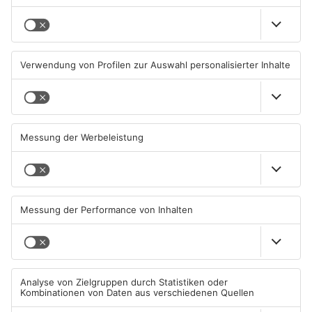
Rodenbach
16. März: Schmücken des Osterbrunnens
25. März: Escaperoom im Medientreff
30. März: Osterfeuer bei der Feuerwehr
Wächtersbach
16. März: Spielzeugbasar
23. März: Jahreshauptversammlung Feuerwehr
Kreis Darmstadt- Dieburg:
Babenhausen
16. März: Traditionelles Schlachtfest in Harpertshausen
im Feuerwehrhaus
23.-24. März: 33. Babenhäuser Ostermarkt
Eppertshausen
19. März: Konzertgala der GV Germania in der
Bürgerhalle ab 19 Uhr
29. März: Passionsspiele der Passionsspiele
Eppertshausen e.V. auf dem Franz Gruber Platz von 11
bis 16 Uhr