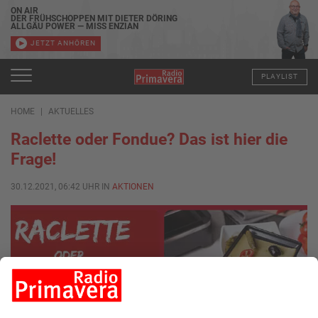
ON AIR
DER FRÜHSCHOPPEN MIT DIETER DÖRING
ALLGÄU POWER — MISS ENZIAN
JETZT ANHÖREN
PLAYLIST
HOME
AKTUELLES
Raclette oder Fondue? Das ist hier die
Frage!
30.12.2021, 06:42 UHR IN
AKTIONEN