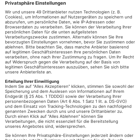
Diese Frage scheidet die Geister zu Silvester.
Was wird gefuttert bevor um Mitternacht aufs neue Jahr
angestoßen wird?
Raclette? Mit den Pfännchen und der Grillplatte?
Oder Fondue? Mit dem Topf und den Gäbelchen?
Machen sie mit bei unserer kleinen kulinarischen Umfrage
zum Jahreswechsel...
Was essen Sie an Silvester?
Raclette