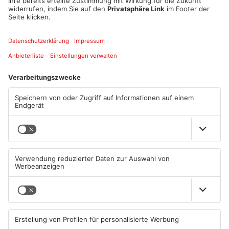
66,0%
Fondue
17,9%
Ich mag garnix davon
16,0%
Die Umfrage ist vorbei
ANZEIGE