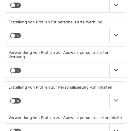
Mehr aus Aktionen
Sommerferien auf dem
Wir verlosen Eintrittskarten
Platz: Fußballcamps im
für den Erlebnispark Steinau!
Primaveraland
27.07.2026, 08:34 UHR IN
27.07.2026, 06:00 UHR IN
AKTIONEN
AKTIONEN