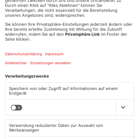
12,5%
Nebel in Mömbris von Stefanie
15,6%
Die Umfrage ist vorbei
Hier eurer Foto schicken
ZU WHATSAPP
ANZEIGE