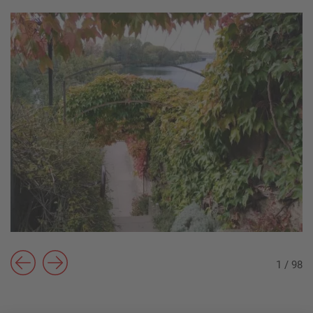
1
/
98