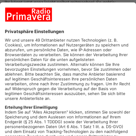
Ihr könnt jetzt ganz leicht selbst mitmachen!
So geht's:
Wenn ihr ein tolles Bild gemacht habt, schickt es uns! Einfach
eine WhatsApp ins Studio schicken an die 06021 / 388 399 mit
Namen und Wohnort und einer kurzen Erklärung zur
Entstehung des Fotos.
Wir posten dann jede Woche das schönste Bild auf unseren
Facebook- und Instagram-Seiten
.
Welches ist das schönste Foto aus der Region?
Sonnenuntergang in Haibach von Sabine
34,4%
Hösbacher Wald von Alex
15,6%
Michelbacher Weinberg von Martin
21,9%
Nach Regen folgt Sonne von Ute