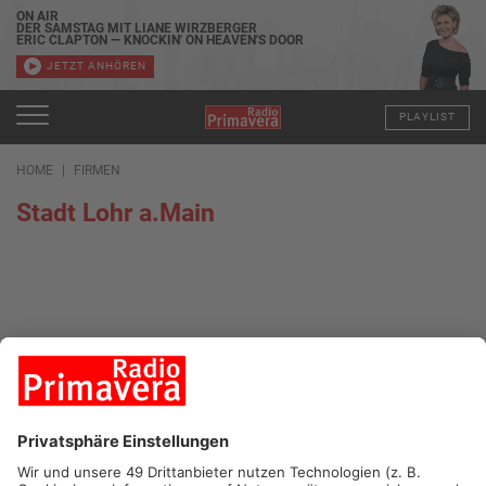
ON AIR
DER SAMSTAG MIT LIANE WIRZBERGER
ERIC CLAPTON — KNOCKIN' ON HEAVEN'S DOOR
JETZT ANHÖREN
PLAYLIST
HOME
FIRMEN
Stadt Lohr a.Main