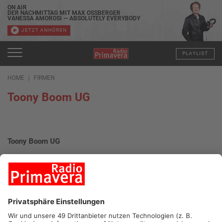
ON AIR
DER NACHMITTAG MIT MAX OSSBERGER
VANESSA AMOROSI — ABSOLUTELY EVERYBODY
JETZT ANHÖREN
PLAYLIST
HOME
FIRMEN
Toony Boom UG
Toony Boom UG
Dieselstraße 5
63843 Niedernberg
Aktuelle Stellen