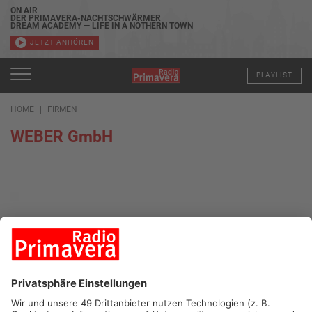
ON AIR
DER PRIMAVERA-NACHTSCHWÄRMER
DREAM ACADEMY — LIFE IN A NOTHERN TOWN
JETZT ANHÖREN
PLAYLIST
HOME
FIRMEN
WEBER GmbH