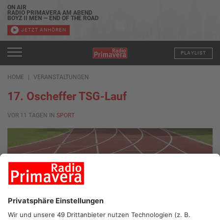
ON AIR
RADIO PRIMAVERA AM ABEND
BOYZ II MEN — END OF THE ROAD
JETZT ANHÖREN
PLAYLIST
HOME
VERANSTALTUNGEN
17. Oscheffer TSG-Lauf
VOR 11 TAGEN IN
SPORT