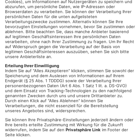
Lauf durch den Ortskern in Mainschaff: Schüler- und
Kindergarten-Läufe, 5km, 10km, Staffel, großes Kuchenbuffet,
Essen und Trinken, tolle Unterhaltung
Datum und Uhrzeit
Mo. 27. Juli 2026, 09:00 Uhr - Mo. 27. Juli 2026, 23:00 Uhr
ICAL
GOOGLE
YAHOO
Standort
Maintalhalle Mainaschaff